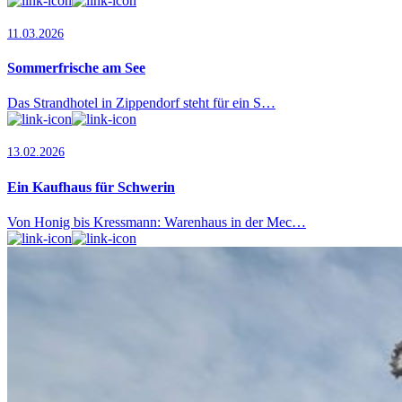
11.03.2026
Sommerfrische am See
Das Strandhotel in Zippendorf steht für ein S…
13.02.2026
Ein Kaufhaus für Schwerin
Von Honig bis Kressmann: Warenhaus in der Mec…