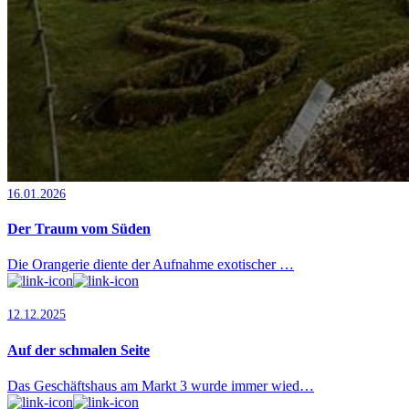
16.01.2026
Der Traum vom Süden
Die Orangerie diente der Aufnahme exotischer …
12.12.2025
Auf der schmalen Seite
Das Geschäftshaus am Markt 3 wurde immer wied…