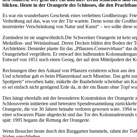
blicken. Heute in der Orangerie des Schlosses, die den Prachtb
Es war ein wunderbares Geschenk eines verliebten Großherzogs: Fried
Verheißung auf das, was vor der Tür wartete. Denn wenn die Großherzo
inszenierter Verschränkung von Natur und Kunst“ – wo sollte diese sc
Zumindest ist sie ungewöhnlich.Die Schweriner Orangerie ist kein sep
Medaillon- und Weinlaubsaal. Deren Decken bilden den Boden der Ter
Architekten: Demmler plante für das „Pflanzen-Conservirhaus“ das dr
Orangeriehof vergrößern. Er entwarf den halbrunden Kolonnadengang
Entwurf von 1851 noch einen Georg, der auf dem Mittelpodest der Ko
Rechnungen über den Ankauf von Pflanzen existieren schon aus den 
Und scheinbar gab es beim Pflanzenkauf auch Misstöne. Das geht zu
Spottpreis“ erworben hatte, mäkelte die Baubehörde scheinbar am Ka
es sei einfach nicht genügend Erde da, in der ein Baum ohne Topf wu
Dies hängt ebenfalls mit der besonderen Konstruktion der Orangerie
Schlossverein initiierten und betreuten Spendensammlung zurückkehr
Orangerie, die vor 30 Jahren beinahe verloren gewesen wäre. 1994 wa
einer schwarzen Plane abgedeckt und das Tor des Kolonnadenrunds 
spät: 1995 begann die Rettung der Orangerie.
Wenn Besucher heute durch den Burggarten bummeln, rahmt der Torb
Süden umschließen.