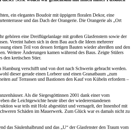
hten, ein elegantes Boudoir mit üppigem floralen Dekor, eine
artenterrasse und das Dach der Orangerie. Die Orangerie als „Ort
ihr gehören eine Dreiflügelanlage mit großen Glasfenstern sowie der
hsen. Vereint haben sich in dem Bau auch die Ideen mehrerer
assung einen Teil von dessen fertigen Bauten wieder abreißen und den
nen. Weitere Änderungen kamen während des Baus. Zeigte Stülers
den kretischen Stier.
h Hamburg verschifft und von dort nach Schwerin gebracht werden.
bwohl dieser gerade einen Lorbeer und einen Granatbaum „zum
heiten auf Terrassen und Bastionen den Kauf von Kübeln erfordern –
lanzenhäuser. Als die Siegesgöttinnen 2001 dank einer vom
weben die Leichtgewichte heute über der wiedererstandenen
tion war teils mit Holz abgestützt und vernagelt, der Innenhof mit
n schweren Schäden im Mauerwerk. Zum Glück war es damals nicht zu
end das Säulenhalbrund und das „U“ der Glasfenster den Traum vom