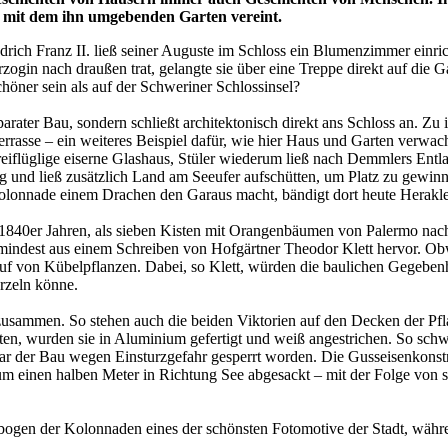
au mit dem ihn umgebenden Garten vereint.
rich Franz II. ließ seiner Auguste im Schloss ein Blumenzimmer einric
gin nach draußen trat, gelangte sie über eine Treppe direkt auf die G
höner sein als auf der Schweriner Schlossinsel?
arater Bau, sondern schließt architektonisch direkt ans Schloss an. Zu 
rasse – ein weiteres Beispiel dafür, wie hier Haus und Garten verwac
eiflüglige eiserne Glashaus, Stüler wiederum ließ nach Demmlers Entl
 und ließ zusätzlich Land am Seeufer aufschütten, um Platz zu gewin
lonnade einem Drachen den Garaus macht, bändigt dort heute Herakles 
1840er Jahren, als sieben Kisten mit Orangenbäumen von Palermo nac
mindest aus einem Schreiben von Hofgärtner Theodor Klett hervor. O
uf von Kübelpflanzen. Dabei, so Klett, würden die baulichen Gegeben
rzeln könne.
 zusammen. So stehen auch die beiden Viktorien auf den Decken der Pf
ten, wurden sie in Aluminium gefertigt und weiß angestrichen. So sch
r der Bau wegen Einsturzgefahr gesperrt worden. Die Gusseisenkonstruk
um einen halben Meter in Richtung See abgesackt – mit der Folge vo
ogen der Kolonnaden eines der schönsten Fotomotive der Stadt, währ