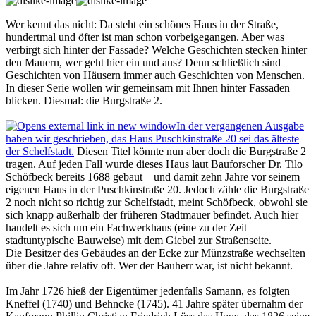
Wer kennt das nicht: Da steht ein schönes Haus in der Straße,
hundertmal und öfter ist man schon vorbeigegangen. Aber was
verbirgt sich hinter der Fassade? Welche Geschichten stecken hinter
den Mauern, wer geht hier ein und aus? Denn schließlich sind
Geschichten von Häusern immer auch Geschichten von Menschen.
In dieser Serie wollen wir gemeinsam mit Ihnen hinter Fassaden
blicken. Diesmal: die Burg­straße 2.
In der vergangenen Ausgabe
haben wir geschrieben, das Haus Puschkinstraße 20 sei das älteste
der Schelf­stadt.
Diesen Titel könnte nun aber doch die Burgstraße 2
tragen. Auf jeden Fall wurde dieses Haus laut Bauforscher Dr. Tilo
Schöfbeck bereits 1688 gebaut – und damit zehn Jahre vor seinem
eigenen Haus in der Puschkinstraße 20. Jedoch zähle die Burg­­straße
2 noch nicht so richtig zur Schelfstadt, meint Schöfbeck, obwohl sie
sich knapp außerhalb der früheren Stadtmauer befindet. Auch hier
handelt es sich um ein Fachwerkhaus (eine zu der Zeit
stadtuntypische Bauweise) mit dem Giebel zur Straßenseite.
Die Besitzer des Gebäudes an der Ecke zur Münzstraße wechselten
über die Jahre relativ oft. Wer der Bauherr war, ist nicht bekannt.
Im Jahr 1726 hieß der Eigentümer jedenfalls Samann, es folgten
Kneffel (1740) und Behncke (1745). 41 Jahre später übernahm der