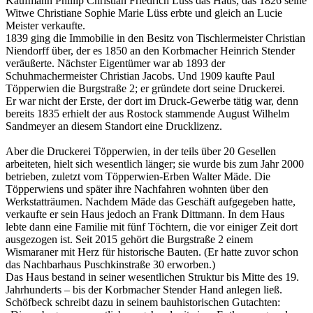
Kaufmann Phillip Christian Friedrich Lüss das Haus, das 1826 seine
Witwe Christiane Sophie Marie Lüss erbte und gleich an Lucie
Meister verkaufte.
1839 ging die Immobilie in den Besitz von Tischlermeister Christian
Niendorff über, der es 1850 an den Korbmacher Heinrich Stender
ver­äußerte. Nächster Eigentümer war ab 1893 der
Schuhmachermeister Chris­tian Jacobs. Und 1909 kaufte Paul
Töpperwien die Burgstraße 2; er gründete dort seine Druckerei.
Er war nicht der Erste, der dort im Druck-Gewerbe tätig war, denn
bereits 1835 erhielt der aus Rostock stammende August Wilhelm
Sandmeyer an diesem Standort eine Drucklizenz.
Aber die Druckerei Töpperwien, in der teils über 20 Gesellen
arbeiteten, hielt sich wesentlich länger; sie wurde bis zum Jahr 2000
betrieben, zuletzt vom Töpperwien-Erben Walter Mäde. Die
Töpper­wiens und später ihre Nachfahren wohnten über den
Werkstatträumen. Nachdem Mäde das Geschäft aufgegeben hatte,
verkaufte er sein Haus jedoch an Frank Dittmann. In dem Haus
lebte dann eine Familie mit fünf Töchtern, die vor einiger Zeit dort
ausgezogen ist. Seit 2015 gehört die Burgstraße 2 einem
Wismaraner mit Herz für his­torische Bauten. (Er hatte zuvor schon
das Nachbarhaus Puschkinstraße 30 erworben.)
Das Haus bestand in seiner wesentlichen Struktur bis Mitte des 19.
Jahrhunderts – bis der Korbmacher Stender Hand anlegen ließ.
Schöfbeck schreibt dazu in seinem bauhistorischen Gutachten: