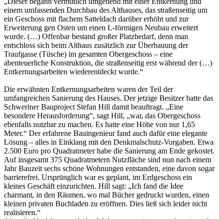
„Dieser begann vermutlich umgehend mit einer Entkernung und
einem umfassenden Durchbau des Althauses, das straßenseitig um
ein Geschoss mit flachem Satteldach darüber erhöht und zur
Erweiterung gen Osten um einen L-förmigen Neubau erweitert
wurde. (…) Offenbar bestand großer Platzbedarf, denn man
entschloss sich beim Althaus zusätzlich zur Überbauung der
Traufgasse (Tüsche) im gesamten Obergeschoss – eine
abenteuerliche Konstruktion, die straßenseitig erst während der (…)
Entkernungsarbeiten wiederentdeckt wurde.“
Die erwähnten Entkernungsarbeiten waren der Teil der
umfangreichen Sanierung des Hauses. Der jetzige Besitzer hatte das
Schweriner Bauproject Stefan Hill damit beauftragt. „Eine
besondere Herausforderung“, sagt Hill, „war, das Obergeschoss
ebenfalls nutzbar zu machen. Es hatte eine Höhe von nur 1,65
Meter.“ Der erfahrene Bauingenieur fand auch dafür eine elegante
Lösung – alles in Einklang mit den Denkmalschutz-Vorgaben. Etwa
2.500 Euro pro Quadratmeter habe die Sanierung am Ende gekostet.
Auf insgesamt 375 Quadratmetern Nutzfläche sind nun nach einem
Jahr Bauzeit sechs schöne Wohnungen entstanden, eine davon sogar
barrierefrei. Ursprünglich war es geplant, im Erdgeschoss ein
kleines Geschäft einzurichten. Hill sagt: „Ich fand die Idee
charmant, in den Räumen, wo mal Bücher gedruckt wurden, einen
kleinen privaten Buchladen zu eröffnen. Dies ließ sich leider nicht
realisieren.“