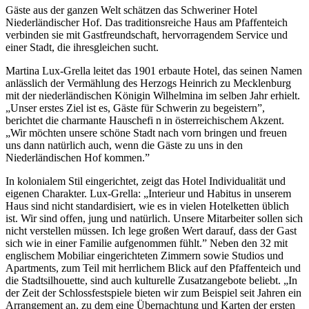
Gäste aus der ganzen Welt schätzen das Schweriner Hotel
Niederländischer Hof. Das traditionsreiche Haus am Pfaffenteich
verbinden sie mit Gastfreundschaft, hervorragendem Service und
einer Stadt, die ihresgleichen sucht.
Martina Lux-Grella leitet das 1901 erbaute Hotel, das seinen Namen
anlässlich der Vermählung des Herzogs Heinrich zu Mecklenburg
mit der niederländischen Königin Wilhelmina im selben Jahr erhielt.
„Unser erstes Ziel ist es, Gäste für Schwerin zu begeistern”,
berichtet die charmante Hauschefi n in österreichischem Akzent.
„Wir möchten unsere schöne Stadt nach vorn bringen und freuen
uns dann natürlich auch, wenn die Gäste zu uns in den
Niederländischen Hof kommen.”
In kolonialem Stil eingerichtet, zeigt das Hotel Individualität und
eigenen Charakter. Lux-Grella: „Interieur und Habitus in unserem
Haus sind nicht standardisiert, wie es in vielen Hotelketten üblich
ist. Wir sind offen, jung und natürlich. Unsere Mitarbeiter sollen sich
nicht verstellen müssen. Ich lege großen Wert darauf, dass der Gast
sich wie in einer Familie aufgenommen fühlt.” Neben den 32 mit
englischem Mobiliar eingerichteten Zimmern sowie Studios und
Apartments, zum Teil mit herrlichem Blick auf den Pfaffenteich und
die Stadtsilhouette, sind auch kulturelle Zusatzangebote beliebt. „In
der Zeit der Schlossfestspiele bieten wir zum Beispiel seit Jahren ein
Arrangement an, zu dem eine Übernachtung und Karten der ersten