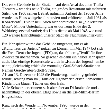
Das erste Gebäude in der Straße – auf dem Areal des alten Thalia-
Theaters – war das neue Thalia, ein großes Res­taurant mit mehreren
Sälen, das 1906 seinen Betrieb aufnahm. Anfang der 1930er Jahre
wurde das Haus weitgehend renoviert und eröffnete im Juli 1931 als
Konzertcafé „Tivoli“ neu. Auch hier dominierte also „die leichtere
Muse“. Mit der Unterhaltung war es dort zum Ende des 2.
Weltkriegs erstmal vorbei; das Haus diente ab Mai 1945 wie rund
120 weitere Einrichtungen unserer Stadt als Flüchtlingsunterkunft.
Ein Jahr später wurde das Gebäude umgebaut, um es als
„Kulturhaus der Jugend“ nutzen zu können. Im Mai 1947 bot sich
die Freie Deutsche Jugend (FDJ) an, das frühere „Tivoli“ für ihre
Zwecke zu übernehmen. So geschah es dann ein halbes Jahr später
auch. Das einstige Konzertcafé wurde in „Haus der Jugend“ umbe­
nannt, gleichzeitig erhielt die vormalige Graf-Schack-Straße den
Namen Geschwister-Scholl-Straße.
Als am 13. Dezember 1948 die Pionierorganisation gegründet
wurde, schlang man im „Haus der Jugend“ den ersten Schweriner
Kindern die blauen Tücher um den Hals.
Viele Schweriner erinnern sich aber eher an Diskoabende und -
nachmittage in der oberen Etage sowie an die Eis-Milch-Bar im
Erdgeschoss.
Kurz nach der Wende, im November 1990, wurde in der