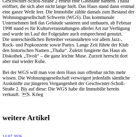
Geschwister-Scholl-Straße 2 erneut eine Gaststätte namens Thalia
eröffnet, die sich aber nicht lange hielt. Das Haus stand dann erstmal
eine ganze Weile leer. Die Immobilie zählte damals zum Bestand der
Wohnungsgesellschaft Schwerin (WGS). Das kommunale
Unternehmen ließ das Gebäude sanieren und umbauen, ab Februar
1998 stand es für Kulturveranstaltungen allerlei Art zur Verfügung
und wurde im Lauf der Folgejahre auch entsprechend genutzt.
Die unterschiedlichen Betreiber veranstalteten vor allem Jazz-,
Rock- und Popkonzerte sowie Partys. Lange Zeit führte der Klub
den historischen Namen „Thalia“. Zuletzt fungierte das Haus als
Diskothek „Tivoli“ – die ganz leichte Muse. Zurzeit herrscht dort
aber mal wieder Ruhe.
Bei der WGS will man von dem Haus nun offenbar nichts mehr
wissen. Die Wohnungsgesellschaft verweigert jedenfalls sämtliche
Auskünfte zur jüngeren Vergangenheit der Geschwister-Scholl-
Straße 2. Bis auf diese: Die WGS habe die Immobilie bereits
verkauft. S. Krieg
weitere Artikel
14.07.2026