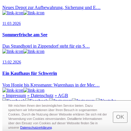
Neues Depot zur Aufbewahrung, Sicherung und E…
11.03.2026
Sommerfrische am See
Das Strandhotel in Zippendorf steht für ein S…
13.02.2026
Ein Kaufhaus für Schwerin
Von Honig bis Kressmann: Warenhaus in der Mec…
»
Impressum
»
Datenschutz
»
AGB
Wir möchten Ihnen den bestmöglichen Service bieten. Dazu
speichern wir Informationen über Ihren Besuch in sogenann­ten
Cookies. Durch die Nutzung dieser Webseite erklären Sie sich mit der
Redaktion · Graf-Schack-Alle 8 · 19053 Schwerin
OK
Verwendung von Cookies einverstanden. Detaillierte Informationen
Telefon:
0385 - 63 83 281
· Fax: 0385 - 63 83 279 · Mail:
über den Einsatz von Cookies auf dieser Webseite finden Sie in
redaktion@schwerin.live
unserer
Datenschutzerklärung
.