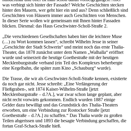
was verbirgt sich hinter der Fassade? Welche Geschichten stecken
hinter den Mauern, wer geht hier ein und aus? Denn schließlich sind
Geschichten von Häusern immer auch Geschichten von Menschen.
In dieser Serie wollen wir gemeinsam mit Ihnen hinter Fassaden
blicken. Diesmal: das Haus Geschwister-Scholl-Straße 2.
„Die verschiedenen Gesellschaften haben hier die leichtere Muse
(…) zu Wort kommen lassen“, schreibt Wilhelm Jesse in seiner
„Geschichte der Stadt Schwerin“ und meint noch das erste Thalia-
Theater, das 1878 zunächst unter dem Namen „Walhalla“ eröffnet
wurde und seinerzeit die heutige Goethestraße mit der heutigen
Mecklenburgstraße verband (ein Teil des Komplexes beherbergte
eine Kegelbahn, die später zum Kino „Schauburg“ wurde).
Die Trasse, die wir als Geschwister-Scholl-Straße kennen, existierte
da noch gar nicht. Jesse schreibt: „Eine Verlängerung der
Fließgraben-, seit 1874 Kaiser-Wilhelm-Straße [jetzt
Mecklenburgstraße – d.?A.], war zwar schon lange geplant, aber
nicht recht vorwärts gekommen. Endlich wurden 1887 einige
Gelder dazu bewilligt und das Grundstück des Thalia-Theaters
erworben, um eine Verbindung zur Rostocker Straße [jetzt
Goethestraße – d.?A.] zu schaffen.“ Das Thalia wurde zu großen
Teilen abgerissen und 1893 die besagte Verbindung geschaffen, die
fortan Graf-Schack-Straße hieß.