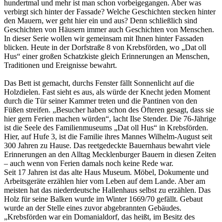
hundertmal und mehr ist man schon vorbeigegangen. Aber was
verbirgt sich hinter der Fassade? Welche Geschichten stecken hinter
den Mauern, wer geht hier ein und aus? Denn schließlich sind
Geschichten von Häusern immer auch Geschichten von Menschen.
In dieser Serie wollen wir gemeinsam mit Ihnen hinter Fassaden
blicken. Heute in der Dorfstraße 8 von Krebsförden, wo „Dat oll
Hus“ einer großen Schatzkiste gleich Erinnerungen an Menschen,
Traditionen und Ereignisse bewahrt.
Das Bett ist gemacht, durchs Fenster fällt Sonnenlicht auf die
Holzdielen. Fast sieht es aus, als würde der Knecht jeden Moment
durch die Tür seiner Kammer treten und die Pantinen von den
Füßen streifen. „Besucher haben schon des Öfteren gesagt, dass sie
hier gern Ferien machen würden“, lacht Ilse Stender. Die 76-Jährige
ist die Seele des Familienmuseums „Dat oll Hus“ in Krebsförden.
Hier, auf Hufe 3, ist die Familie ihres Mannes Wilhelm-August seit
300 Jahren zu Hause. Das reetgedeckte Bauernhaus bewahrt viele
Erinnerungen an den Alltag Mecklenburger Bauern in diesen Zeiten
– auch wenn von Ferien damals noch keine Rede war.
Seit 17 Jahren ist das alte Haus Museum. Möbel, Dokumente und
Arbeitsgeräte erzählen hier vom Leben auf dem Lande. Aber am
meisten hat das niederdeutsche Hallenhaus selbst zu erzählen. Das
Holz für seine Balken wurde im Winter 1669/70 gefällt. Gebaut
wurde an der Stelle eines zuvor abgebrannten Gebäudes.
„Krebsförden war ein Domanialdorf, das heißt, im Besitz des