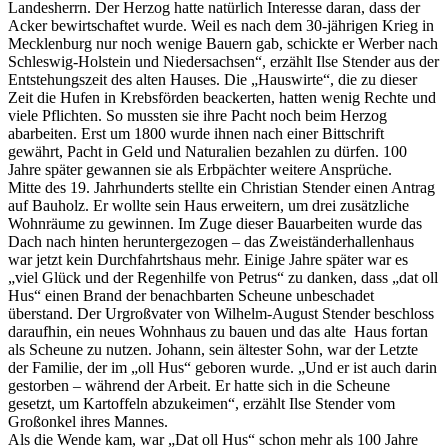
Landesherrn. Der Herzog hatte natürlich Interesse daran, dass der
Acker bewirtschaftet wurde. Weil es nach dem 30-jährigen Krieg in
Mecklenburg nur noch wenige Bauern gab, schickte er Werber nach
Schleswig-Holstein und Niedersachsen“, erzählt Ilse Stender aus der
Entstehungszeit des alten Hauses. Die „Hauswirte“, die zu dieser
Zeit die Hufen in Krebsförden beackerten, hatten wenig Rechte und
viele Pflichten. So mussten sie ihre Pacht noch beim Herzog
abarbeiten. Erst um 1800 wurde ihnen nach einer Bittschrift
gewährt, Pacht in Geld und Naturalien bezahlen zu dürfen. 100
Jahre später gewannen sie als Erbpächter weitere Ansprüche.
Mitte des 19. Jahrhunderts stellte ein Christian Stender einen Antrag
auf Bauholz. Er wollte sein Haus erweitern, um drei zusätzliche
Wohnräume zu gewinnen. Im Zuge dieser Bauarbeiten wurde das
Dach nach hinten heruntergezogen – das Zweiständerhallenhaus
war jetzt kein Durchfahrtshaus mehr. Einige Jahre später war es
„viel Glück und der Regenhilfe von Petrus“ zu danken, dass „dat oll
Hus“ einen Brand der benachbarten Scheune unbeschadet
überstand. Der Urgroßvater von Wilhelm-August Stender beschloss
daraufhin, ein neues Wohnhaus zu bauen und das alte Haus fortan
als Scheune zu nutzen. Johann, sein ältester Sohn, war der Letzte
der Familie, der im „oll Hus“ geboren wurde. „Und er ist auch darin
gestorben – während der Arbeit. Er hatte sich in die Scheune
gesetzt, um Kartoffeln abzukeimen“, erzählt Ilse Stender vom
Großonkel ihres Mannes.
Als die Wende kam, war „Dat oll Hus“ schon mehr als 100 Jahre