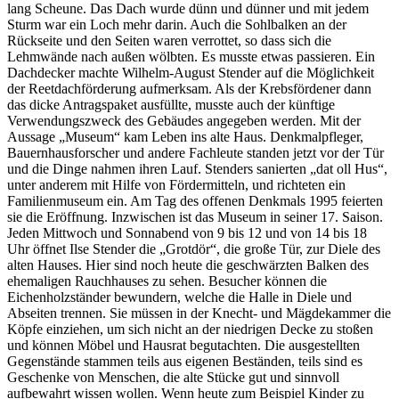
lang Scheune. Das Dach wurde dünn und dünner und mit jedem
Sturm war ein Loch mehr darin. Auch die Sohlbalken an der
Rückseite und den Seiten waren verrottet, so dass sich die
Lehmwände nach außen wölbten. Es musste etwas passieren. Ein
Dachdecker machte Wilhelm-August Stender auf die Möglichkeit
der Reetdachförderung aufmerksam. Als der Krebsfördener dann
das dicke Antragspaket ausfüllte, musste auch der künftige
Verwendungszweck des Gebäudes angegeben werden. Mit der
Aussage „Museum“ kam Leben ins alte Haus. Denkmalpfleger,
Bauernhausforscher und andere Fachleute standen jetzt vor der Tür
und die Dinge nahmen ihren Lauf. Stenders sanierten „dat oll Hus“,
unter anderem mit Hilfe von Fördermitteln, und richteten ein
Familienmuseum ein. Am Tag des offenen Denkmals 1995 feierten
sie die Eröffnung. Inzwischen ist das Museum in seiner 17. Saison.
Jeden Mittwoch und Sonnabend von 9 bis 12 und von 14 bis 18
Uhr öffnet Ilse Stender die „Grotdör“, die große Tür, zur Diele des
alten Hauses. Hier sind noch heute die geschwärzten Balken des
ehemaligen Rauchhauses zu sehen. Besucher können die
Eichenholzständer bewundern, welche die Halle in Diele und
Abseiten trennen. Sie müssen in der Knecht- und Mägdekammer die
Köpfe einziehen, um sich nicht an der niedrigen Decke zu stoßen
und können Möbel und Hausrat begutachten. Die ausgestellten
Gegenstände stammen teils aus eigenen Beständen, teils sind es
Geschenke von Menschen, die alte Stücke gut und sinnvoll
aufbewahrt wissen wollen. Wenn heute zum Beispiel Kinder zu