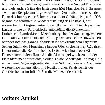
hier vorbei und habe nie gewusst, dass es diesen Saal gibt“ - diesen
und viele andere Sätze des Erstaunens hört Maercker bei Führungen
- wie zum Beispiel am Tag des offenen Denkmals - immer wieder.
Denn das Interesse der Schweriner an dem Gebäude ist groß. 1996
begann die schrittweise Wiederherstellung des Festsaals, der
inzwischen im Originalzustand von 1858 erstrahlt. Die Bayerische
Landeskirche als Partnerkirche unterstützte die Evangelisch-
Lutherische Landeskirche Mecklenburgs bei der Sanierung, weitere
Hilfe kam von der Deutschen Stiftung Denkmalschutz. Inzwischen
befindet sich das ganze Gebäude in landeskirchlichem Eigentum.
Seinen Sitz in der Münzstraße hat der Oberkirchenrat seit 62 Jahren.
Davor nutzte die Behörde bereits 1856 - wie eingangs erwähnt -
Diensträume in dem Haus. Als die Aktenstapel wuchsen und der
Platz nicht mehr ausreichte, verließ sie die Schelfstadt und zog 1892
in das neue Regierungsgebäude in der Schlossstraße um. Nach einer
weiteren Zwischenstation im Neustädtischen Palais kehrte der
Oberkirchenrat im Juli 1947 in die Münzstraße zurück.
weitere Artikel