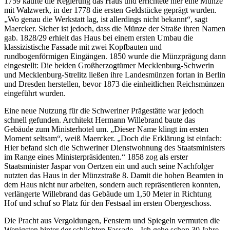
1759 kaufte die Regierung das Haus und errichtete hier eine Münze
mit Walzwerk, in der 1778 die ersten Geldstücke geprägt wurden.
„Wo genau die Werkstatt lag, ist allerdings nicht bekannt“, sagt
Maercker. Sicher ist jedoch, dass die Münze der Straße ihren Namen
gab. 1828/29 erhielt das Haus bei einem ersten Umbau die
klassizistische Fassade mit zwei Kopfbauten und
rundbogenförmigen Eingängen. 1850 wurde die Münzprägung dann
eingestellt: Die beiden Großherzogtümer Mecklenburg-Schwerin
und Mecklenburg-Strelitz ließen ihre Landesmünzen fortan in Berlin
und Dresden herstellen, bevor 1873 die einheitlichen Reichsmünzen
eingeführt wurden.
Eine neue Nutzung für die Schweriner Prägestätte war jedoch
schnell gefunden. Architekt Hermann Willebrand baute das
Gebäude zum Ministerhotel um. „Dieser Name klingt im ersten
Moment seltsam“, weiß Maercker. „Doch die Erklärung ist einfach:
Hier befand sich die Schweriner Dienstwohnung des Staatsministers
im Range eines Ministerpräsidenten.“ 1858 zog als erster
Staatsminister Jaspar von Oertzen ein und auch seine Nachfolger
nutzten das Haus in der Münzstraße 8. Damit die hohen Beamten in
dem Haus nicht nur arbeiten, sondern auch repräsentieren konnten,
verlängerte Willebrand das Gebäude um 1,50 Meter in Richtung
Hof und schuf so Platz für den Festsaal im ersten Obergeschoss.
Die Pracht aus Vergoldungen, Fenstern und Spiegeln vermuten die
Wenigsten hinter der schlichten Fassade. „Ich gehe schon 30 Jahre