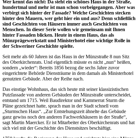
Wer kennt das nicht: Da steht ein schönes Haus in der Straße,
hundertmal und mehr ist man schon vorbeigegangen. Aber was
verbirgt sich hinter der Fassade? Welche Geschichten stecken
hinter den Mauern, wer geht hier ein und aus? Denn schließlich
sind Geschichten von Häusern immer auch Geschichten von
Menschen. In dieser Serie wollen wir gemeinsam mit Ihnen
hinter Fassaden blicken. Heute in einem Haus, das als
Münzprägewerkstatt und Ministerhotel eine wichtige Rolle in
der Schweriner Geschichte spielte.
Seit mehr als 60 Jahren ist das Haus in der Münzstraße 8 nun Sitz
des Oberkirchenrats. Und eigentlich müsste es nicht „nun“ heißen,
sondern „wieder“: Bereits 1856 bezog die sechs Jahre zuvor
eingerichtete Behörde Diensträume in dem damals als Ministerhotel
genutzten Gebäude. Aber der Reihe nach.
Das einstige Wohnhaus, das sich heute mit seiner klassizistischen
Putzfassade von anderen Gebäuden der Münzstraße unterscheidet,
entstand um 1715. Weil Baudirektor und Kammerrat Sturm die
Pläne gezeichnet hatte, sprach man in der Stadt schnell vom
„Sturmschen Haus“. „Zur Entstehungszeit ähnelte das Gebäude
ganz gewiss noch den anderen Fachwerkhäusern in der Straße“,
sagt Martin Maercker. Er ist Mitarbeiter des Oberkirchenrats und hat
sich viel mit der Geschichte des Dienstsitzes beschäftigt.