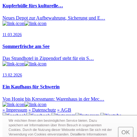
Kupferhülle fürs kulturelle…
Neues Depot zur Aufbewahrung, Sicherung und E…
11.03.2026
Sommerfrische am See
Das Strandhotel in Zippendorf steht für ein S…
13.02.2026
Ein Kaufhaus für Schwerin
Von Honig bis Kressmann: Warenhaus in der Mec…
»
Impressum
»
Datenschutz
»
AGB
Wir möchten Ihnen den bestmöglichen Service bieten. Dazu
speichern wir Informationen über Ihren Besuch in sogenann­ten
Cookies. Durch die Nutzung dieser Webseite erklären Sie sich mit der
Redaktion · Graf-Schack-Alle 8 · 19053 Schwerin
OK
Verwendung von Cookies einverstanden. Detaillierte Informationen
Telefon:
0385 - 63 83 281
· Fax: 0385 - 63 83 279 · Mail: