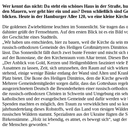
Wer kennt das nicht: Da steht ein schönes Haus in der Straße, 
den Mauern, wer geht hier ein und aus? Denn schließlich sind 
blicken. Heute in der Hamburger Allee 120, wo eine kleine Kirche 
Die goldenen Zwiebeltürme leuchten im Sonnenlicht. Sie tragen das 
dahinter grüßt der Fernsehturm. Auf den ersten Blick ist es ein Bild v
der Geschichte eines Stadtteils.
„Wir haben uns entschieden, hier zu bauen, weil die Kirche da sein m
russisch-orthodoxen Gemeinde des Heiligen Großmärtyrers Dimitrios 
lässt. Das Sonnenlicht fällt durch zwei bunte Fenster und mischt si
auf der Ikonostase, die den Kirchenraum vom Altar trennt. Diesen Bere
„Der Anblick von Gold, Kerzen und Heiligenbildern fasziniert viele 
Ausatmen zu lassen, Zeit, sich umzusehen, den Raum auf sich wirken 
stehend, einige wenige Bänke entlang der Wand sind Alten und Krank
Platz bietet. Die Ikone des Heiligen Dimitrios, dem die Kirche geweiht
Mehrere Gemeindemitglieder sorgen dafür, dass das Gotteshaus regelmäß
ausgezeichnetem Deutsch die Besonderheiten einer russisch-orthodoxen
die russisch-orthodoxen Christen in Schwerin und Umgebung ein sehn
katholischen und der evangelischen Gemeinde und dafür werden wir 
Spenden machten es möglich, den Traum zu verwirklichen und so kon
jahrhundertelang dieses Rohstoffs, weil das Land von riesigen Wäldern
russischen Wäldern stammt. Spezialisten aus der Ukraine fügten die 
Birkenstämme. „Holz ist lebendig, es atmet, es bewegt sich“, sagt de
die Menschen geworden.“