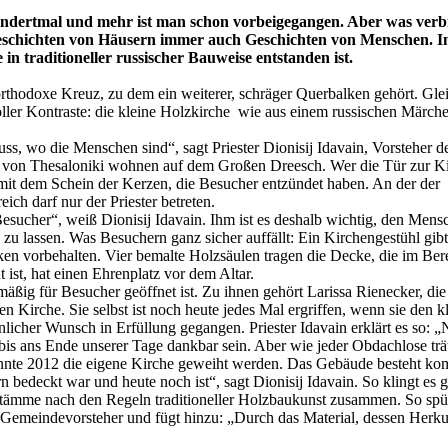
hundertmal und mehr ist man schon vorbeigegangen. Aber was verbi
Geschichten von Häusern immer auch Geschichten von Menschen. In
in traditioneller russischer Bauweise entstanden ist.
orthodoxe Kreuz, zu dem ein weiterer, schräger Querbalken gehört. Gl
oller Kontraste: die kleine Holzkirche wie aus einem russischen Märchen
uss, wo die Menschen sind“, sagt Priester Dionisij Idavain, Vorsteher
von Thesaloniki wohnen auf dem Großen Dreesch. Wer die Tür zur Kirc
ch mit dem Schein der Kerzen, die Besucher entzündet haben. An der de
ich darf nur der Priester betreten.
Besucher“, weiß Dionisij Idavain. Ihm ist es deshalb wichtig, den Men
zu lassen. Was Besuchern ganz sicher auffällt: Ein Kirchengestühl gib
en vorbehalten. Vier bemalte Holzsäulen tragen die Decke, die im Be
 ist, hat einen Ehrenplatz vor dem Altar.
ig für Besucher geöffnet ist. Zu ihnen gehört Larissa Rienecker, die s
 Kirche. Sie selbst ist noch heute jedes Mal ergriffen, wenn sie den kl
licher Wunsch in Erfüllung gegangen. Priester Idavain erklärt es so: 
bis ans Ende unserer Tage dankbar sein. Aber wie jeder Obdachlose t
nte 2012 die eigene Kirche geweiht werden. Das Gebäude besteht komp
 bedeckt war und heute noch ist“, sagt Dionisij Idavain. So klingt es 
Stämme nach den Regeln traditioneller Holzbaukunst zusammen. So spürt
r Gemeindevorsteher und fügt hinzu: „Durch das Material, dessen Herku