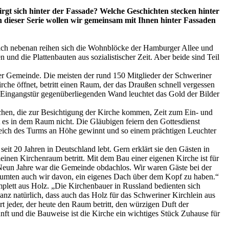
rgt sich hinter der Fassade? Welche Geschichten stecken hinter
 dieser Serie wollen wir gemeinsam mit Ihnen hinter Fassaden
eich nebenan reihen sich die Wohnblöcke der Hamburger Allee und
 und die Plattenbauten aus sozialistischer Zeit. Aber beide sind Teil
 der Gemeinde. Die meisten der rund 150 Mitglieder der Schweriner
he öffnet, betritt einen Raum, der das Draußen schnell vergessen
r Eingangstür gegenüberliegenden Wand leuchtet das Gold der Bilder
schen, die zur Besichtigung der Kirche kommen, Zeit zum Ein- und
t es in dem Raum nicht. Die Gläubigen feiern den Gottesdienst
reich des Turms an Höhe gewinnt und so einem prächtigen Leuchter
eit 20 Jahren in Deutschland lebt. Gern erklärt sie den Gästen in
einen Kirchenraum betritt. Mit dem Bau einer eigenen Kirche ist für
„Neun Jahre war die Gemeinde obdachlos. Wir waren Gäste bei der
räumten auch wir davon, ein eigenes Dach über dem Kopf zu haben.“
lett aus Holz. „Die Kirchenbauer in Russland bedienten sich
ganz natürlich, dass auch das Holz für das Schweriner Kirchlein aus
 jeder, der heute den Raum betritt, den würzigen Duft der
nft und die Bauweise ist die Kirche ein wichtiges Stück Zuhause für