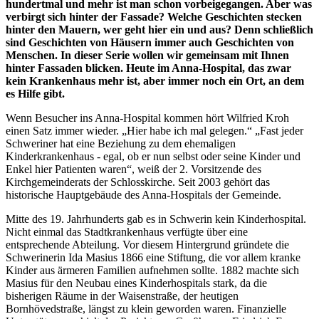
hundertmal und mehr ist man schon vorbeigegangen. Aber was
verbirgt sich hinter der Fassade? Welche Geschichten stecken
hinter den Mauern, wer geht hier ein und aus? Denn schließlich
sind Geschichten von Häusern immer auch Geschichten von
Menschen. In dieser Serie wollen wir gemeinsam mit Ihnen
hinter Fassaden blicken. Heute im Anna-Hospital, das zwar
kein Krankenhaus mehr ist, aber immer noch ein Ort, an dem
es Hilfe gibt.
Wenn Besucher ins Anna-Hospital kommen hört Wilfried Kroh
einen Satz immer wieder. „Hier habe ich mal gelegen.“ „Fast jeder
Schweriner hat eine Beziehung zu dem ehemaligen
Kinderkrankenhaus - egal, ob er nun selbst oder seine Kinder und
Enkel hier Patienten waren“, weiß der 2. Vorsitzende des
Kirchgemeinderats der Schlosskirche. Seit 2003 gehört das
historische Hauptgebäude des Anna-Hospitals der Gemeinde.
Mitte des 19. Jahrhunderts gab es in Schwerin kein Kinderhospital.
Nicht einmal das Stadtkrankenhaus verfügte über eine
entsprechende Abteilung. Vor diesem Hintergrund gründete die
Schwerinerin Ida Masius 1866 eine Stiftung, die vor allem kranke
Kinder aus ärmeren Familien aufnehmen sollte. 1882 machte sich
Masius für den Neubau eines Kinderhospitals stark, da die
bisherigen Räume in der Waisenstraße, der heutigen
Bornhövedstraße, längst zu klein geworden waren. Finanzielle