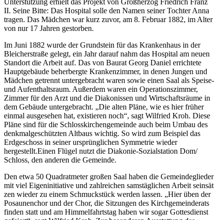
Unterstützung erhielt das Projekt von Großherzog Friedrich Franz
II. Seine Bitte: Das Hospital solle den Namen seiner Tochter Anna
tragen. Das Mädchen war kurz zuvor, am 8. Februar 1882, im Alter
von nur 17 Jahren gestorben.
Im Juni 1882 wurde der Grundstein für das Krankenhaus in der
Bleicherstraße gelegt, ein Jahr darauf nahm das Hospital am neuen
Standort die Arbeit auf. Das von Baurat Georg Daniel errichtete
Hauptgebäude beherbergte Krankenzimmer, in denen Jungen und
Mädchen getrennt untergebracht waren sowie einen Saal als Speise-
und Aufenthaltsraum. Außerdem waren ein Operationszimmer,
Zimmer für den Arzt und die Diakonissen und Wirtschaftsräume in
dem Gebäude untergebracht. „Die alten Pläne, wie es hier früher
einmal ausgesehen hat, existieren noch“, sagt Wilfried Kroh. Diese
Pläne sind für die Schlosskirchengemeinde auch beim Umbau des
denkmalgeschützten Altbaus wichtig. So wird zum Beispiel das
Erdgeschoss in seiner ursprünglichen Symmetrie wieder
hergestellt.Einen Flügel nutzt die Diakonie-Sozialstation Dom/
Schloss, den anderen die Gemeinde.
Den etwa 50 Quadratmeter großen Saal haben die Gemeindeglieder
mit viel Eigeninitiative und zahlreichen samstäglichen Arbeit seinsät
zen wieder zu einem Schmuckstück werden lassen. „Hier üben der
Posaunenchor und der Chor, die Sitzungen des Kirchgemeinderats
finden statt und am Himmelfahrtstag haben wir sogar Gottesdienst