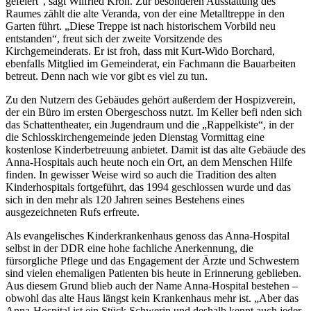
gefeiert“, sagt Wilfried Kroh. Zur besonderen Ausstattung des
Raumes zählt die alte Veranda, von der eine Metalltreppe in den
Garten führt. „Diese Treppe ist nach historischem Vorbild neu
entstanden“, freut sich der zweite Vorsitzende des
Kirchgemeinderats. Er ist froh, dass mit Kurt-Wido Borchard,
ebenfalls Mitglied im Gemeinderat, ein Fachmann die Bauarbeiten
betreut. Denn nach wie vor gibt es viel zu tun.
Zu den Nutzern des Gebäudes gehört außerdem der Hospizverein,
der ein Büro im ersten Obergeschoss nutzt. Im Keller befi nden sich
das Schattentheater, ein Jugendraum und die „Rappelkiste“, in der
die Schlosskirchengemeinde jeden Dienstag Vormittag eine
kostenlose Kinderbetreuung anbietet. Damit ist das alte Gebäude des
Anna-Hospitals auch heute noch ein Ort, an dem Menschen Hilfe
finden. In gewisser Weise wird so auch die Tradition des alten
Kinderhospitals fortgeführt, das 1994 geschlossen wurde und das
sich in den mehr als 120 Jahren seines Bestehens eines
ausgezeichneten Rufs erfreute.
Als evangelisches Kinderkrankenhaus genoss das Anna-Hospital
selbst in der DDR eine hohe fachliche Anerkennung, die
fürsorgliche Pflege und das Engagement der Ärzte und Schwestern
sind vielen ehemaligen Patienten bis heute in Erinnerung geblieben.
Aus diesem Grund blieb auch der Name Anna-Hospital bestehen –
obwohl das alte Haus längst kein Krankenhaus mehr ist. „Aber das
Anna-Hospital ist ein Stück Schwerin und deshalb kennt auch jeder