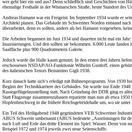
wer geht hier ein und aus? Denn schließlich sind Geschichten von H
ehemalige Festhalle in der Wismarschen Straße, heute Standort de
Andreas Hamann war ein Freigeist: Im September 1934 wurde er seinen Po
Architekt planen. Das Gebäude im Schweriner Norden entstand nach d
überarbeitet, denn es sollten, anders als bei Hamann vorgesehen, kein
Die Arbeiten begannen im Juni 1934 und dauerten nicht mal ein Jahr
Inszenierungen. Und den sollten sie bekommen. 6.000 Leute fanden i
Saalfläche plus 900 Quadratmetern Galerie.
Jedoch wurde die Halle kaum genutzt. In den ersten drei Jahren lief
erschossenen NSDAP/AO-Funktionär Wilhelm Gustloff, einen gebürtig
des italienischen Tenors Beniamino Gigli 1938.
Kurz danach hatte sich‘s erledigt mit Bühnenprogramm. Von 1939 bis
Beginn der Technikkarriere des Gebäudes. Sie wurde nur Ende 1948 no
Rassegeflügelausstellung statt. Nach Gründung der DDR ging es alle
Statt Flugzeuge zusammenzubauen reparierte man nun ab etwa 1950 in
Hopfenbruchweg in die frühere Reichsgetreidehalle um, wo sie unt
Ein Teil des Heiligabend 1948 gegründeten VEB Schweriner Industri
ABUS Schwerin umbenannt (ABUS bedeutete „Ausrüstungen für de
nach Luft und Erde das dritte Element ins Spiel: Wasser. Denn von n
Beispiel 1972 und 1974 jeweils zwei neue Seitenschiffe.