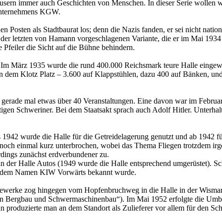
äusern immer auch Geschichten von Menschen. In dieser Serie wollen w
s Unternehmens KGW.
sten als Stadtbaurat los; denn die Nazis fanden, er sei nicht nationals
er letzten von Hamann vorgeschlagenen Variante, die er im Mai 1934 v
e Pfeiler die Sicht auf die Bühne behindern.
: Im März 1935 wurde die rund 400.000 Reichsmark teure Halle eingewe
n dem Klotz Platz – 3.600 auf Klappstühlen, dazu 400 auf Bänken, und
en gerade mal etwas über 40 Veranstaltungen. Eine davon war im Februa
en Schweriner. Bei dem Staatsakt sprach auch Adolf Hitler. Unterhal
 1942 wurde die Halle für die Getreidelagerung genutzt und ab 1942 f
ch einmal kurz unterbrochen, wobei das Thema Fliegen trotzdem irgendw
rdings zunächst erdverbundener zu.
 der Halle Autos (1949 wurde die Halle entsprechend umgerüs­tet). S
er dem Namen KIW Vorwärts bekannt wurde.
ewerke zog hingegen vom Hopfenbruchweg in die Halle in der Wismars
n Bergbau und Schwermaschinenbau“). Im Mai 1952 erfolgte die U
un produzierte man an dem Standort als Zulieferer vor allem für den S