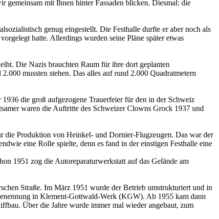
ir gemeinsam mit Ihnen hinter Fassaden blicken. Diesmal: die
ozialistisch genug eingestellt. Die Festhalle durfte er aber noch als
orgelegt hatte. Allerdings wurden seine Pläne später etwas
iht. Die Nazis brauchten Raum für ihre dort geplanten
 2.000 mussten stehen. Das alles auf rund 2.000 Quadratmetern
r 1936 die groß aufgezogene Trauerfeier für den in der Schweiz
tsamer waren die Auftritte des Schweizer Clowns Grock 1937 und
ür die Produktion von Heinkel- und Dornier-Flugzeugen. Das war der
ie eine Rolle spielte, denn es fand in der einstigen Festhalle eine
chon 1951 zog die Autoreparaturwerkstatt auf das Gelände am
chen Straße. Im März 1951 wurde der Betrieb umstrukturiert und in
mbenennung in Klement-Gottwald-Werk (KGW). Ab 1955 kam dann
chiffbau. Über die Jahre wurde immer mal wieder angebaut, zum