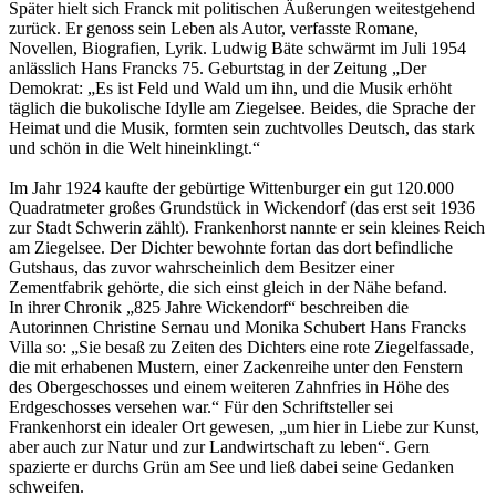
Später hielt sich Franck mit politischen Äußerungen weitestgehend
zurück. Er genoss sein Leben als Autor, verfasste Romane,
Novellen, Biografien, Lyrik. Ludwig Bäte schwärmt im Juli 1954
anlässlich Hans Francks 75. Geburtstag in der Zeitung „Der
Demokrat: „Es ist Feld und Wald um ihn, und die Musik erhöht
täglich die bukolische Idylle am Ziegelsee. Beides, die Sprache der
Heimat und die Musik, formten sein zuchtvolles Deutsch, das stark
und schön in die Welt hineinklingt.“
Im Jahr 1924 kaufte der gebürtige Wittenburger ein gut 120.000
Quadratmeter großes Grundstück in Wickendorf (das erst seit 1936
zur Stadt Schwerin zählt). Frankenhorst nannte er sein kleines Reich
am Ziegelsee. Der Dichter bewohnte fortan das dort befindliche
Gutshaus, das zuvor wahrscheinlich dem Besitzer einer
Zementfabrik gehörte, die sich einst gleich in der Nähe befand.
In ihrer Chronik „825 Jahre Wickendorf“ beschreiben die
Autorinnen Christine Sernau und Monika Schubert Hans Francks
Villa so: „Sie besaß zu Zeiten des Dichters eine rote Ziegelfassade,
die mit erhabenen Mus­tern, einer Zackenreihe unter den Fenstern
des Obergeschosses und einem weiteren Zahnfries in Höhe des
Erdgeschosses versehen war.“ Für den Schriftsteller sei
Frankenhorst ein idealer Ort gewesen, „um hier in Liebe zur Kunst,
aber auch zur Natur und zur Landwirtschaft zu leben“. Gern
spazierte er durchs Grün am See und ließ dabei seine Gedanken
schweifen.