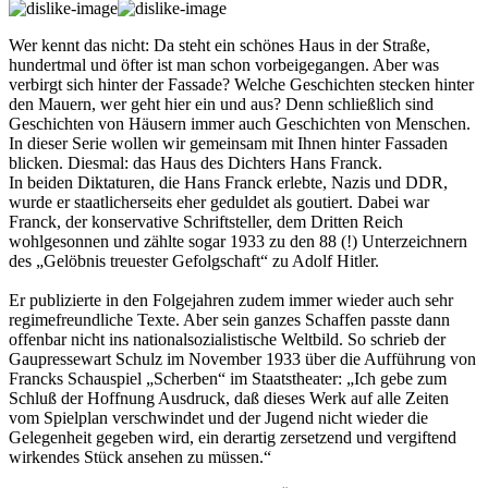
Wer kennt das nicht: Da steht ein schönes Haus in der Straße,
hundertmal und öfter ist man schon vorbeigegangen. Aber was
verbirgt sich hinter der Fassade? Welche Geschichten stecken hinter
den Mauern, wer geht hier ein und aus? Denn schließlich sind
Geschichten von Häusern immer auch Geschichten von Menschen.
In dieser Serie wollen wir gemeinsam mit Ihnen hinter Fassaden
blicken. Diesmal: das Haus des Dichters Hans Franck.
In beiden Diktaturen, die Hans Franck erlebte, Nazis und DDR,
wurde er staatlicherseits eher geduldet als goutiert. Dabei war
Franck, der konservative Schriftsteller, dem Dritten Reich
wohlgesonnen und zählte sogar 1933 zu den 88 (!) Unterzeichnern
des „Gelöbnis treuester Gefolgschaft“ zu Adolf Hitler.
Er publizierte in den Folgejahren zudem immer wieder auch sehr
regimefreundliche Texte. Aber sein ganzes Schaffen passte dann
offenbar nicht ins nationalsozialistische Weltbild. So schrieb der
Gaupressewart Schulz im November 1933 über die Aufführung von
Francks Schauspiel „Scherben“ im Staatstheater: „Ich gebe zum
Schluß der Hoffnung Ausdruck, daß dieses Werk auf alle Zeiten
vom Spielplan verschwindet und der Jugend nicht wieder die
Gelegenheit gegeben wird, ein derartig zersetzend und vergiftend
wirkendes Stück ansehen zu müssen.“