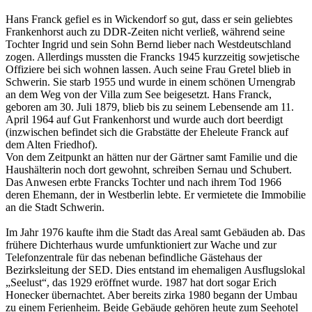
Hans Franck gefiel es in Wickendorf so gut, dass er sein geliebtes
Frankenhorst auch zu DDR-Zeiten nicht verließ, während seine
Tochter Ingrid und sein Sohn Bernd lieber nach Westdeutschland
zogen. Allerdings mussten die Francks 1945 kurzzeitig sowjetische
Offiziere bei sich wohnen lassen. Auch seine Frau Gretel blieb in
Schwerin. Sie starb 1955 und wurde in einem schönen Urnengrab
an dem Weg von der Villa zum See beigesetzt. Hans Franck,
geboren am 30. Juli 1879, blieb bis zu seinem Lebens­ende am 11.
April 1964 auf Gut Frankenhorst und wurde auch dort beerdigt
(inzwischen befindet sich die Grabstätte der Eheleute Franck auf
dem Alten Friedhof).
Von dem Zeitpunkt an hätten nur der Gärtner samt Familie und die
Haushälterin noch dort gewohnt, schreiben Sernau und Schubert.
Das Anwesen erbte Francks Tochter und nach ihrem Tod 1966
deren Ehemann, der in Westberlin lebte. Er vermietete die Immobilie
an die Stadt Schwerin.
Im Jahr 1976 kaufte ihm die Stadt das Areal samt Gebäuden ab. Das
frü­here Dichterhaus wurde umfunktio­niert zur Wache und zur
Telefonzentrale für das nebenan befindliche Gäs­tehaus der
Bezirksleitung der SED. Dies entstand im ehemaligen Ausflugslokal
„Seelust“, das 1929 eröffnet wurde. 1987 hat dort sogar Erich
Honecker übernachtet. Aber bereits zirka 1980 begann der Umbau
zu einem Ferienheim. Beide Gebäude gehören heute zum Seehotel