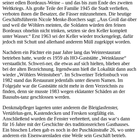
seiner edlen Bordeaux-Weine – und das bis zum Ende des zweiten
Weltkriegs. Als große Teile der Familie 1945 die Stadt verließen,
verboten ihnen die Besatzer, die Fässer mitzunehmen. Die heutige
Geschäftsführerin Nicole Menke-Borchers sagt: „Aus Groll dar-über
und weil die Wöhlers meinten, die Soldaten würden den feinen
Bordeaux ohnehin nicht trinken, setzten sie den Keller komplett
unter Wasser.“ Erst 1963 sei der Keller wieder trockengelegt, dafür
jedoch mit Schutt und allerhand anderem Müll zugekippt worden.
Nachdem ein Pächter ein paar Jahre lang das Weinrestaurant
betrieben hatte, wurde es 1959 als HO-Gaststätte „Weinklause“
verstaatlicht. Schweri-ner, die etwas auf sich hielten, blieben aber
bei der alten Bezeichnung. Irgendwann hieß die Lokalität dann auch
wieder „Wöhlers Weinstuben“. Im Schweriner Telefonbuch von
1982 stand das Restaurant jedenfalls unter diesem Namen. Im
Folgejahr war die Gaststätte nicht mehr in dem Verzeichnis zu
finden, denn sie musste 1983 wegen eklatanter Schäden an der
Bausubs-tanz geschlossen werden.
Denkmalpfleger lagerten unter anderem die Bleiglasfenster,
Vertäfelun-gen, Kastendecken und Fresken sorgfältig ein.
Anschließend wurden die Fenster verbrettert, und das war‘s dann
für 16 Jahre mit der Geschichte des traditionsreichen Gasthauses.
Ein bisschen Leben gab es noch in der Puschkinstraße 26, wo unter
anderem ein Eisenwarenladen eine Weile sein Geschäft betrieb.