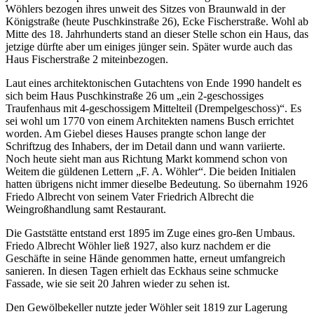
Wöhlers bezogen ihres unweit des Sitzes von Braunwald in der
Königstraße (heute Puschkinstraße 26), Ecke Fischerstraße. Wohl ab
Mitte des 18. Jahrhunderts stand an dieser Stelle schon ein Haus, das
jetzige dürfte aber um einiges jünger sein. Später wurde auch das
Haus Fischerstraße 2 miteinbezogen.
Laut eines architektonischen Gutachtens von Ende 1990 handelt es
sich beim Haus Puschkinstraße 26 um „ein 2-geschossiges
Traufenhaus mit 4-geschossigem Mittelteil (Drempelgeschoss)“. Es
sei wohl um 1770 von einem Architekten namens Busch errichtet
worden. Am Giebel dieses Hauses prangte schon lange der
Schriftzug des Inhabers, der im Detail dann und wann variierte.
Noch heute sieht man aus Richtung Markt kommend schon von
Weitem die güldenen Lettern „F. A. Wöhler“. Die beiden Initialen
hatten übrigens nicht immer dieselbe Bedeutung. So übernahm 1926
Friedo Albrecht von seinem Vater Friedrich Albrecht die
Weingroßhandlung samt Restaurant.
Die Gaststätte entstand erst 1895 im Zuge eines gro-ßen Umbaus.
Friedo Albrecht Wöhler ließ 1927, also kurz nachdem er die
Geschäfte in seine Hände genommen hatte, erneut umfangreich
sanieren. In diesen Tagen erhielt das Eckhaus seine schmucke
Fassade, wie sie seit 20 Jahren wieder zu sehen ist.
Den Gewölbekeller nutzte jeder Wöhler seit 1819 zur Lagerung