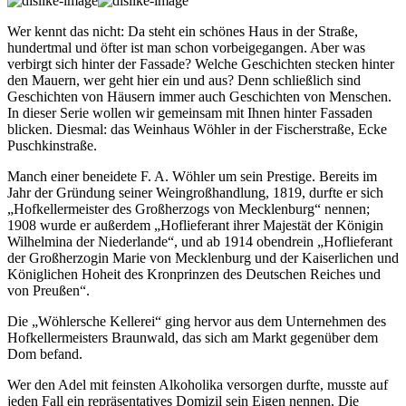
Wer kennt das nicht: Da steht ein schönes Haus in der Straße,
hundertmal und öfter ist man schon vorbeigegangen. Aber was
verbirgt sich hinter der Fassade? Welche Geschichten stecken hinter
den Mauern, wer geht hier ein und aus? Denn schließlich sind
Geschichten von Häusern immer auch Geschichten von Menschen.
In dieser Serie wollen wir gemeinsam mit Ihnen hinter Fassaden
blicken. Diesmal: das Weinhaus Wöhler in der Fischerstraße, Ecke
Puschkinstraße.
Manch einer beneidete F. A. Wöhler um sein Prestige. Bereits im
Jahr der Gründung seiner Weingroßhandlung, 1819, durfte er sich
„Hofkellermeister des Großherzogs von Mecklenburg“ nennen;
1908 wurde er außerdem „Hoflieferant ihrer Majestät der Königin
Wilhelmina der Niederlande“, und ab 1914 obendrein „Hoflieferant
der Großherzogin Marie von Mecklenburg und der Kaiserlichen und
Königlichen Hoheit des Kronprinzen des Deutschen Reiches und
von Preußen“.
Die „Wöhlersche Kellerei“ ging hervor aus dem Unternehmen des
Hofkellermeisters Braunwald, das sich am Markt gegenüber dem
Dom befand.
Wer den Adel mit feinsten Alkoholika versorgen durfte, musste auf
jeden Fall ein repräsentatives Domizil sein Eigen nennen. Die