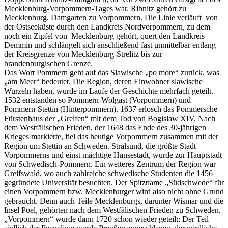
Mecklenburg-Vorpommern-Tages war. Ribnitz gehört zu
Mecklenburg. Damgarten zu Vorpommern. Die Linie verläuft von
der Ostseeküste durch den Landkreis Nordvorpommern, zu dem
noch ein Zipfel von Mecklenburg gehört, quert den Landkreis
Demmin und schlängelt sich anschließend fast unmittelbar entlang
der Kreisgrenze von Mecklenburg-Strelitz bis zur
brandenburgischen Grenze.
Das Wort Pommern geht auf das Slawische „po more“ zurück, was
„am Meer“ bedeutet. Die Region, deren Einwohner slawische
Wurzeln haben, wurde im Laufe der Geschichte mehrfach geteilt.
1532 entstanden so Pommern-Wolgast (Vorpommern) und
Pommern-Stettin (Hinterpommern). 1637 erlosch das Pommersche
Fürstenhaus der „Greifen“ mit dem Tod von Bogislaw XIV. Nach
dem Westfälischen Frieden, der 1648 das Ende des 30-jährigen
Krieges markierte, fiel das heutige Vorpommern zusammen mit der
Region um Stettin an Schweden. Stralsund, die größte Stadt
Vorpommerns und einst mächtige Hansestadt, wurde zur Hauptstadt
von Schwedisch-Pommern. Ein weiteres Zentrum der Region war
Greifswald, wo auch zahlreiche schwedische Studenten die 1456
gegründete Universität besuchten. Der Spitzname „Südschwede“ für
einen Vorpommern bzw. Mecklenburger wird also nicht ohne Grund
gebraucht. Denn auch Teile Mecklenburgs, darunter Wismar und die
Insel Poel, gehörten nach dem Westfälischen Frieden zu Schweden.
„Vorpommern“ wurde dann 1720 schon wieder geteilt: Der Teil