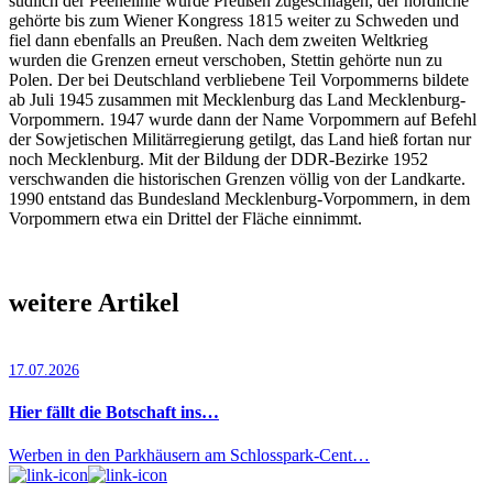
südlich der Peenelinie wurde Preußen zugeschlagen, der nördliche
gehörte bis zum Wiener Kongress 1815 weiter zu Schweden und
fiel dann ebenfalls an Preußen. Nach dem zweiten Weltkrieg
wurden die Grenzen erneut verschoben, Stettin gehörte nun zu
Polen. Der bei Deutschland verbliebene Teil Vorpommerns bildete
ab Juli 1945 zusammen mit Mecklenburg das Land Mecklenburg-
Vorpommern. 1947 wurde dann der Name Vorpommern auf Befehl
der Sowjetischen Militärregierung getilgt, das Land hieß fortan nur
noch Mecklenburg. Mit der Bildung der DDR-Bezirke 1952
verschwanden die historischen Grenzen völlig von der Landkarte.
1990 entstand das Bundesland Mecklenburg-Vorpommern, in dem
Vorpommern etwa ein Drittel der Fläche einnimmt.
weitere Artikel
17.07.2026
Hier fällt die Botschaft ins…
Werben in den Parkhäusern am Schlosspark-Cent…