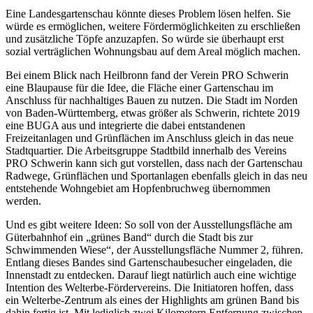
Eine Landesgartenschau könnte dieses Problem lösen helfen. Sie
würde es ermöglichen, weitere Fördermöglichkeiten zu erschließen
und zusätzliche Töpfe anzuzapfen. So würde sie überhaupt erst
sozial verträglichen Wohnungsbau auf dem Areal möglich machen.
Bei einem Blick nach Heilbronn fand der Verein PRO Schwerin
eine Blaupause für die Idee, die Fläche einer Gartenschau im
Anschluss für nachhaltiges Bauen zu nutzen. Die Stadt im Norden
von Baden-Würt­temberg, etwas größer als Schwerin, richtete 2019
eine BUGA aus und integrierte die dabei entstandenen
Freizeitanlagen und Grünflächen im Anschluss gleich in das neue
Stadtquartier. Die Arbeitsgruppe Stadtbild innerhalb des Vereins
PRO Schwerin kann sich gut vorstellen, dass nach der Gartenschau
Radwege, Grünflächen und Sportanlagen ebenfalls gleich in das neu
entstehende Wohngebiet am Hopfenbruchweg übernommen
werden.
Und es gibt weitere Ideen: So soll von der Ausstellungsfläche am
Güterbahnhof ein „grünes Band“ durch die Stadt bis zur
Schwimmenden Wiese“, der Ausstellungsfläche Nummer 2, führen.
Entlang dieses Bandes sind Gartenschau­besucher eingeladen, die
Innenstadt zu entdecken. Darauf liegt natürlich auch eine wichtige
Intention des Welterbe-Fördervereins. Die Initiatoren hoffen, dass
ein Welterbe-Zentrum als eines der Highlights am grünen Band bis
dahin fertig ist. Mit lediglich zwei Kilometern Entfernung zwischen