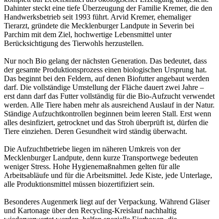
Dahinter steckt eine tiefe Überzeugung der Familie Kremer, die den
Handwerksbetrieb seit 1993 führt. Arvid Kremer, ehemaliger
Tierarzt, gründete die Mecklenburger Landpute in Severin bei
Parchim mit dem Ziel, hochwertige Lebensmittel unter
Berücksichtigung des Tierwohls herzustellen.
Nur noch Bio gelang der nächsten Generation. Das bedeutet, dass
der gesamte Produktionsprozess einen biologischen Ursprung hat.
Das beginnt bei den Feldern, auf denen Biofutter angebaut werden
darf. Die vollständige Umstellung der Fläche dauert zwei Jahre –
erst dann darf das Futter vollständig für die Bio-Aufzucht verwendet
werden. Alle Tiere haben mehr als ausreichend Auslauf in der Natur.
Ständige Aufzuchtkontrollen beginnen beim leeren Stall. Erst wenn
alles desinfiziert, getrocknet und das Stroh überprüft ist, dürfen die
Tiere einziehen. Deren Gesundheit wird ständig überwacht.
Die Aufzuchtbetriebe liegen im näheren Umkreis von der
Mecklenburger Landpute, denn kurze Transportwege bedeuten
weniger Stress. Hohe Hygienemaßnahmen gelten für alle
Arbeitsabläufe und für die Arbeitsmittel. Jede Kiste, jede Unterlage,
alle Produktionsmittel müssen biozertifiziert sein.
Besonderes Augenmerk liegt auf der Verpackung. Während Gläser
und Kartonage über den Recycling-Kreislauf nachhaltig