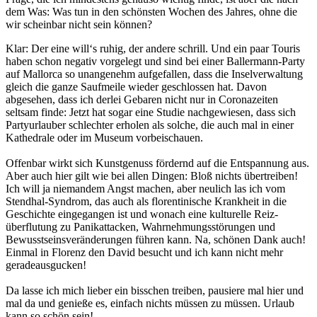
dem Was: Was tun in den schönsten Wochen des Jahres, ohne die
wir scheinbar nicht sein können?
Klar: Der eine will‘s ruhig, der andere schrill. Und ein paar Touris
haben schon negativ vorgelegt und sind bei einer Ballermann-Party
auf Mallorca so unangenehm aufgefallen, dass die Inselverwaltung
gleich die ganze Saufmeile wieder geschlossen hat. Davon
abgesehen, dass ich derlei Gebaren nicht nur in Coronazeiten
seltsam finde: Jetzt hat sogar eine Studie nachgewiesen, dass sich
Partyurlauber schlechter erholen als solche, die auch mal in einer
Kathedrale oder im Museum vorbeischauen.
Offenbar wirkt sich Kunstgenuss fördernd auf die Entspannung aus.
Aber auch hier gilt wie bei allen Dingen: Bloß nichts übertreiben!
Ich will ja niemandem Angst machen, aber neulich las ich vom
Stendhal-Syndrom, das auch als florentinische Krankheit in die
Geschichte eingegangen ist und wonach eine kulturelle Reiz­
überflutung zu Panikattacken, Wahrnehmungsstörungen und
Bewusstseinsveränderungen führen kann. Na, schönen Dank auch!
Einmal in Florenz den David besucht und ich kann nicht mehr
geradeaus­gucken!
Da lasse ich mich lieber ein bisschen treiben, pausiere mal hier und
mal da und genieße es, einfach nichts müssen zu müssen. Urlaub
kann so schön sein!