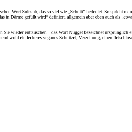
en Wort Snitz ab, das so viel wie „Schnitt“ bedeutet. So spricht man
as in Därme gefüllt wird“ definiert, allgemein aber eben auch als „etw
 ich Sie wieder enttäuschen – das Wort Nugget bezeichnet ursprünglic
Abend wohl ein leckeres veganes Schnitzel, Verzeihung, einen fleischl