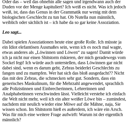
Oder das – weil das ohnehin alle sagen und irgendwann auch der
Duden vor der Menge kapituliert? Ich weiß es nicht. Was ich jedoch
weiß, ist, dass das Genus in der Grammatik nur wenig mit dem
biologischen Geschlecht zu tun hat. Ob Nutella nun männlich,
weiblich oder sächlich ist – ich habe da so gar keine Assoziation.
Leo sagt...
Dabei spielen Assoziationen heute eine große Rolle. Ich müsste ja
ein Idiot elefantösen Ausmaßes sein, wenn ich es noch mal wagte,
etwas anderes als „Löwinnen und Löwen“ zu sagen! Damit würde
ich ja nicht nur einen Shitstorm riskieren, der mich geradewegs vom
Sockel fegt! Ich würde auch unterstellen, dass Löwinnen gar nicht
dabei sind, wenn es darum geht, Zebras beiderlei Geschlechts zu
fangen und zu mampfen. Wer hat sich das bloß ausgedacht?? Nicht
das mit den Zebras, die schmecken sehr gut. Sondern, dass ein
generisches Maskulinum, für die Mehrzahl angewendet, sprachlich
alle Polizistinnen und Einbrecherinnen, Lehrerinnen und
Analphabetinnen verschwinden lässt. Vielleicht verstehe ich einfach
die Welt nicht mehr, weil ich ein alter weißer Löwe bin – zumindest,
nachdem mir neulich wieder eine Möwe auf die Mähne, naja, Sie
wissen schon. Im Shitstorm hieß es außerdem, ich wäre ein Arsch.
Was für mich eine weitere Frage aufwirft: Warum ist der eigentlich
männlich?