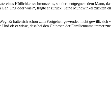
satz eines Höflichkeitsschmunzelns, sondern entgegnete dem Mann, dass 
m Geh Ung oder was?“, fragte er zurück. Seine Mundwinkel zuckten ein 
eg. Er hatte sich schon zum Fortgehen gewendet, nicht gewillt, sich v
r. Und ob er wisse, dass bei den Chinesen der Fami­lienname immer zuer