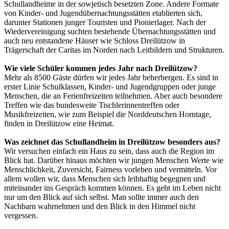
Schullandheime in der sowjetisch besetzten Zone. Andere Formate
von Kinder- und Jugendübernachtungsstätten etablierten sich,
darunter Stationen junger Touristen und Pionierlager. Nach der
Wiedervereinigung suchten bestehende Übernachtungsstätten und
auch neu entstandene Häuser wie Schloss Dreilützow in
Trägerschaft der Caritas im Norden nach Leitbildern und Strukturen.
Wie viele Schüler kommen jedes Jahr nach Dreilützow?
Mehr als 8500 Gäste dürfen wir jedes Jahr beherbergen. Es sind in
erster Linie Schulklassen, Kinder- und Jugendgruppen oder junge
Menschen, die an Ferienfreizeiten teilnehmen. Aber auch besondere
Treffen wie das bundesweite Tischlerinnentreffen oder
Musikfreizeiten, wie zum Beispiel die Norddeutschen Horntage,
finden in Dreilützow eine Heimat.
Was zeichnet das Schullandheim in Dreilützow besonders aus?
Wir versuchen einfach ein Haus zu sein, dass auch die Region im
Blick hat. Darüber hinaus möchten wir jungen Menschen Werte wie
Menschlichkeit, Zuversicht, Fairness vorleben und vermitteln. Vor
allem wollen wir, dass Menschen sich leibhaftig begegnen und
miteinander ins Gespräch kommen können. Es geht im Leben nicht
nur um den Blick auf sich selbst. Man sollte immer auch den
Nachbarn wahrnehmen und den Blick in den Himmel nicht
vergessen.