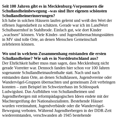
Seit 100 Jahren gibt es in Mecklenburg-Vorpommern die
Schullandheimbewegung –was sind Ihre eigenen schönsten
Schullandheimerinnerungen?
Ich habe in solchen Häusern laufen gelernt und weiß den Wert der
offenen Jugendarbeit zu schätzen. Gerade war ich im LandWert
Schulbauernhof in Stahlbrode. Einfach gut, wie dort Kinder
„wachsen“ können. Viele Kinder- und Jugendübernachtungsstätten
in MV sind tolle Orte, an denen Menschen Gemeinschaft
zelebrieren können.
Wo und in welchem Zusammenhang entstanden die ersten
Schullandheime? Wie sah es in Norddeutschland aus?
Der Ehrlichkeit halber muss man sagen, dass Mecklenburg nicht
gerade Vorreiter war. Dennoch fanden hier schon vor 100 Jahren
sogenannte Schullandheimaufenthalte statt. Nach und nach
entstanden dann Orte, an denen Schulklassen, Jugendvereine oder
Wandervögel-Gruppen übernachten und gemeinsam Zeit verbringen
konnten – zum Beispiel im Schweizerhaus im Schlosspark
Ludwigslust. Das Aufblühen von Schullandheimen und
Jugendherbergen mit reformpädagogischen Ideen endete mit der
Machtergreifung der Nationalsozialisten. Bestehende Häuser
wurden vereinnahmt, Jugendverbände oder die Wandervögel-
Bewegung verboten. Während Jugendherbergen in der DDR-Zeit
wiederentstanden, verschwanden ab 1945 bestehende