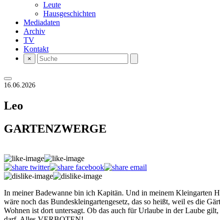
Leute
Hausgeschichten
Mediadaten
Archiv
TV
Kontakt
×
16.06.2026
Leo
GARTENZWERGE
In meiner Badewanne bin ich Kapitän. Und in meinem Kleingarten Herrs
wäre noch das Bundeskleingartengesetz, das so heißt, weil es die Gär
Wohnen ist dort untersagt. Ob das auch für Urlaube in der Laube gi
darf. Alles VERBOTEN!