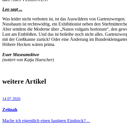
Leo sagt ...
Was leider nicht verboten ist, ist das Auswildern von Gartenzwergen. D
Nussbaum ist rechtswidrig, ein Exhibitionist neben den Stiefmütterch
Aber seitdem die Moderne über „Nanos vulgaris hortorum“, den gewöhn
Lust am Entblößen. Und das ist beileibe noch nicht alles. Gartenzw
mit der Gießkanne zurück! Oder eine Änderung im Bundeskleingarte
Höhere Hecken wären prima.
Euer Museumslöwe
(notiert von Katja Haescher)
weitere Artikel
14.07.2026
Zeitnah
Mache ich eigentlich einen hastigen Eindruck?…