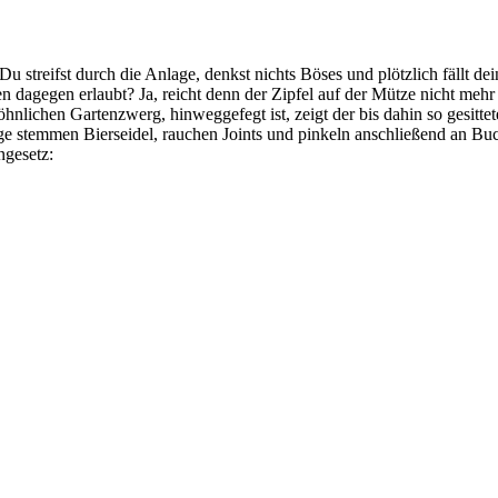
u streifst durch die Anlage, denkst nichts Böses und plötzlich fällt dein
en dagegen erlaubt? Ja, reicht denn der Zipfel auf der Mütze nicht me
lichen Gartenzwerg, hinweggefegt ist, zeigt der bis dahin so gesittete
erge stemmen Bierseidel, rauchen Joints und pinkeln anschließend an B
ngesetz: