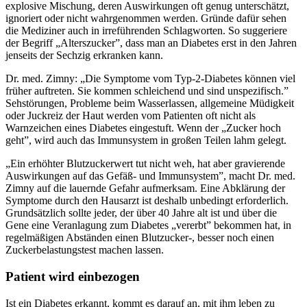
explosive Mischung, deren Auswirkungen oft genug unterschätzt,
ignoriert oder nicht wahrgenommen werden. Gründe dafür sehen
die Mediziner auch in irreführenden Schlagworten. So suggeriere
der Begriff „Alterszucker”, dass man an Diabetes erst in den Jahren
jenseits der Sechzig erkranken kann.
Dr. med. Zimny: „Die Symptome vom Typ-2-Diabetes können viel
früher auftreten. Sie kommen schleichend und sind unspezifisch.”
Sehstörungen, Probleme beim Wasserlassen, allgemeine Müdigkeit
oder Juckreiz der Haut werden vom Patienten oft nicht als
Warnzeichen eines Diabetes eingestuft. Wenn der „Zucker hoch
geht”, wird auch das Immunsystem in großen Teilen lahm gelegt.
„Ein erhöhter Blutzuckerwert tut nicht weh, hat aber gravierende
Auswirkungen auf das Gefäß- und Immunsystem”, macht Dr. med.
Zimny auf die lauernde Gefahr aufmerksam. Eine Abklärung der
Symptome durch den Hausarzt ist deshalb unbedingt erforderlich.
Grundsätzlich sollte jeder, der über 40 Jahre alt ist und über die
Gene eine Veranlagung zum Diabetes „vererbt” bekommen hat, in
regelmäßigen Abständen einen Blutzucker-, besser noch einen
Zuckerbelastungstest machen lassen.
Patient wird einbezogen
Ist ein Diabetes erkannt, kommt es darauf an, mit ihm leben zu