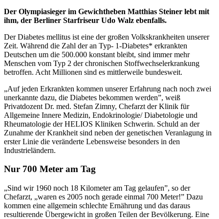
Der Olympiasieger im Gewichtheben Matthias Steiner lebt mit
ihm, der Berliner Starfriseur Udo Walz ebenfalls.
Der Diabetes mellitus ist eine der großen Volkskrankheiten unserer
Zeit. Während die Zahl der an Typ- 1-Diabetes* erkrankten
Deutschen um die 500.000 konstant bleibt, sind immer mehr
Menschen vom Typ 2 der chronischen Stoffwechselerkrankung
betroffen. Acht Millionen sind es mittlerweile bundesweit.
„Auf jeden Erkrankten kommen unserer Erfahrung nach noch zwei
unerkannte dazu, die Diabetes bekommen werden”, weiß
Privatdozent Dr. med. Stefan Zimny, Chefarzt der Klinik für
Allgemeine Innere Medizin, Endokrinologie/ Diabetologie und
Rheumatologie der HELIOS Kliniken Schwerin. Schuld an der
Zunahme der Krankheit sind neben der genetischen Veranlagung in
erster Linie die veränderte Lebensweise besonders in den
Industrieländern.
Nur 700 Meter am Tag
„Sind wir 1960 noch 18 Kilometer am Tag gelaufen”, so der
Chefarzt, „waren es 2005 noch gerade einmal 700 Meter!” Dazu
kommen eine allgemein schlechte Ernährung und das daraus
resultierende Übergewicht in großen Teilen der Bevölkerung. Eine