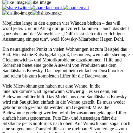
Möglichst lange in den eigenen vier Wänden bleiben – das will
wohl jeder. Und im Alltag dort gut zurechtkommen – auch das steht
ganz oben auf der Wunschliste. „Dafür lässt sich mit der richtigen
Ausstattung einiges tun“, weiß Kowsky-Mitarbeiter Hagen Dehl.
Ein neuralgischer Punkt in vielen Wohnungen ist zum Beispiel das
Bad. Hier ist die Rutschgefahr groß, besonders, wenn altersbedingte
Gleichgewichts- und Motorikprobleme dazukommen. Hilfe und
Sicherheit bietet eine große Auswahl von Produkten aus dem
Sanitätshaus Kowsky. Das beginnt beim einfachen Duschhocker
und reicht bis zum kompletten Lifter für die Badewanne.
Viele Mietwohnungen haben nur eine Wanne. In die
hineinzukommen, ist irgendwann schwierig – es sei denn, ein
Badewannenlifter hilft. Das Modell aus dem Sanitätshaus Kowsky
wird mit Saugfüßen einfach in die Wanne gestellt. Es muss weder
gebohrt noch geschraubt werden, im Gegenteil: Muss die
Badewanne gereinigt werden, wird der zusammengeklappte Lifter
einfach herausgenommen. Fürs Ein- und Aussteigen fährt die
Sitzfläche per Knopfdruck nach oben. Auf Wunsch kann sogar noch
eine so genannte Transferhilfe – eine drehbare Sitzunterlage – zum