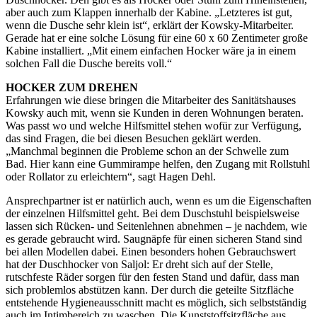
aber auch zum Klappen innerhalb der Kabine. „Letzteres ist gut,
wenn die Dusche sehr klein ist“, erklärt der Kowsky-Mitarbeiter.
Gerade hat er eine solche Lösung für eine 60 x 60 Zentimeter große
Kabine installiert. „Mit einem einfachen Hocker wäre ja in einem
solchen Fall die Dusche bereits voll.“
HOCKER ZUM DREHEN
Erfahrungen wie diese bringen die Mitarbeiter des Sanitätshauses
Kowsky auch mit, wenn sie Kunden in deren Wohnungen beraten.
Was passt wo und welche Hilfsmittel stehen wofür zur Verfügung,
das sind Fragen, die bei diesen Besuchen geklärt werden.
„Manchmal beginnen die Pro­bleme schon an der Schwelle zum
Bad. Hier kann eine Gummirampe helfen, den Zugang mit Rollstuhl
oder Rollator zu erleichtern“, sagt Hagen Dehl.
Ansprechpartner ist er natürlich auch, wenn es um die Eigenschaften
der einzelnen Hilfsmittel geht. Bei dem Duschstuhl beispielsweise
lassen sich Rücken- und Seitenlehnen abnehmen – je nachdem, wie
es gerade gebraucht wird. Saugnäpfe für einen sicheren Stand sind
bei allen Modellen dabei. Einen besonders hohen Gebrauchswert
hat der Duschhocker von Saljol: Er dreht sich auf der Stelle,
rutschfeste Räder sorgen für den festen Stand und dafür, dass man
sich problemlos abstützen kann. Der durch die geteilte Sitzfläche
entstehende Hygieneausschnitt macht es möglich, sich selbstständig
auch im Intimbereich zu waschen. Die Kunststoffsitzfläche aus