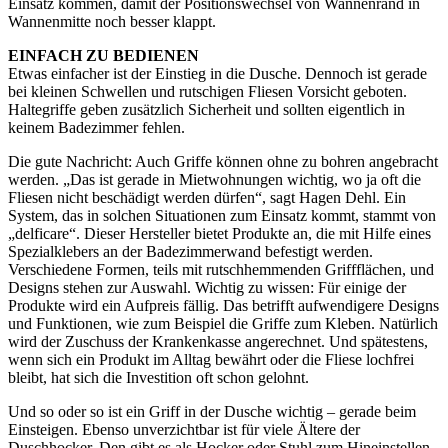
Einsatz kommen, damit der Positionswechsel von Wannenrand in
Wannenmitte noch besser klappt.
EINFACH ZU BEDIENEN
Etwas einfacher ist der Einstieg in die Dusche. Dennoch ist gerade
bei kleinen Schwellen und rutschigen Fliesen Vorsicht geboten.
Haltegriffe geben zusätzlich Sicherheit und sollten eigentlich in
keinem Badezimmer fehlen.
Die gute Nachricht: Auch Griffe können ohne zu bohren angebracht
werden. „Das ist gerade in Mietwohnungen wichtig, wo ja oft die
Fliesen nicht beschädigt werden dürfen“, sagt Hagen Dehl. Ein
System, das in solchen Situationen zum Einsatz kommt, stammt von
„delficare“. Dieser Hersteller bietet Produkte an, die mit Hilfe eines
Spezialklebers an der Badezimmerwand befestigt werden.
Verschiedene Formen, teils mit rutschhemmenden Griffflächen, und
Designs stehen zur Auswahl. Wichtig zu wissen: Für einige der
Produkte wird ein Aufpreis fällig. Das betrifft aufwendigere Designs
und Funktionen, wie zum Beispiel die Griffe zum Kleben. Natürlich
wird der Zuschuss der Krankenkasse angerechnet. Und spätestens,
wenn sich ein Produkt im Alltag bewährt oder die Fliese lochfrei
bleibt, hat sich die Investition oft schon gelohnt.
Und so oder so ist ein Griff in der Dusche wichtig – gerade beim
Einsteigen. Ebenso unverzichtbar ist für viele Ältere der
Duschhocker. Den gibt es als Hocker oder Stuhl zum Hineinstellen,