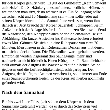
für den Körper genutzt wird. Es gilt der Grundsatz: „Kein Schweiß
aufs Holz“. Die Sitzbänke gibt es auf unterschiedlichen Höhen: Je
weiter oben man sitzt, desto wärmer ist es. Ein Saunagang sollte
zwischen acht und 15 Minuten lang sein − hier sollte jeder auf
seinen Körper hören und die Saunakabine verlassen, wenn ihm
danach ist. Jetzt braucht der Körper Sauerstoff. Schnappen Sie im
Außenbereich der Anlage frische Luft und nutzen Sie anschließend
die Kaltdusche, den Kneippschlauch oder die Schwallbrause zur
Abkühlung. Ein kurzer Abstecher ins Kaltwasserbecken erfordert
etwas Mut. Gönnen Sie sich nun eine Ruhepause von circa 20
Minuten. Meist liegen in den Ruheräumen Decken aus, mit denen
man sich zudecken kann. Die Füße sollten warm gehalten werden.
Empfohlen werden insgesamt drei Saunagänge, mehr sind
nachweisbar nicht förderlich. Einen Höhepunkt für Saunaliebhaber
stellt oftmals der Aufguss da: Wasser wird auf die heißen Steine
gegossen und die Luftfeuchtigkeit steigt schlagartig an. Der
Aufguss, der häufig mit Aromen versehen ist, sollte immer am Ende
eines Saunadurchgangs liegen, da der Kreislauf hierbei noch mehr
gefordert wird.
Nach dem Saunabad
Ein bis zwei Liter Flüssigkeit sollten dem Körper nach dem
Saunagang zugeführt werden, da er durch das Schwitzen viel