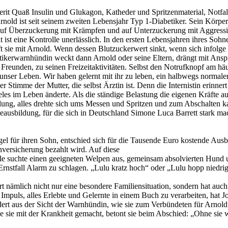
rit Quaß Insulin und Glukagon, Katheder und Spritzenmaterial, Notfa
rnold ist seit seinem zweiten Lebensjahr Typ 1-Diabetiker. Sein Körpe
 auf Überzuckerung mit Krämpfen und auf Unterzuckerung mit Aggressivi
 ist eine Kontrolle unerlässlich. In den ersten Lebensjahren ihres Soh
t sie mit Arnold. Wenn dessen Blutzuckerwert sinkt, wenn sich infol
tikerwarnhündin weckt dann Arnold oder seine Eltern, drängt mit Ansp
 Freunden, zu seinen Freizeitaktivitäten. Selbst den Notrufknopf am häu
ser Leben. Wir haben gelernt mit ihr zu leben, ein halbwegs normaler Al
r Stimme der Mutter, die selbst Ärztin ist. Denn die Internistin erinner
vieles im Leben änderte. Als die ständige Belastung die eigenen Kräfte 
lung, alles drehte sich ums Messen und Spritzen und zum Abschalten k
ndeausbildung, für die sich in Deutschland Simone Luca Barrett stark 
ngel für ihren Sohn, entschied sich für die Tausende Euro kostende Aus
versicherung bezahlt wird. Auf diese
 suchte einen geeigneten Welpen aus, gemeinsam absolvierten Hund und
rnstfall Alarm zu schlagen. „Lulu kratz hoch“ oder „Lulu hopp niedri
tert nämlich nicht nur eine besondere Familiensituation, sondern hat a
 Impuls, alles Erlebte und Gelernte in einem Buch zu verarbeiten, hat
ldert aus der Sicht der Warnhündin, wie sie zum Verbündeten für Arnold
 sie mit der Krankheit gemacht, betont sie beim Abschied: „Ohne sie w