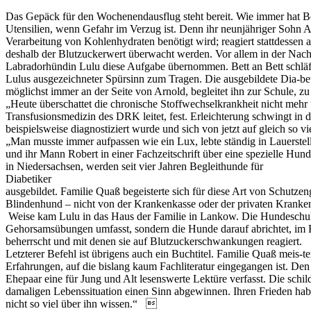
Das Gepäck für den Wochenendausflug steht bereit. Wie immer hat Be
Utensilien, wenn Gefahr im Verzug ist. Denn ihr neunjähriger Sohn A
Verarbeitung von Kohlenhydraten benötigt wird; reagiert stattdessen
deshalb der Blutzuckerwert überwacht werden. Vor allem in der Nacht
Labradorhündin Lulu diese Aufgabe übernommen. Bett an Bett schläf
Lulus ausgezeichneter Spürsinn zum Tragen. Die ausgebildete Dia-be
möglichst immer an der Seite von Arnold, begleitet ihn zur Schule, zu
„Heute überschattet die chronische Stoffwechselkrankheit nicht mehr un
Transfusionsmedizin des DRK leitet, fest. Erleichterung schwingt in de
beispielsweise diagnostiziert wurde und sich von jetzt auf gleich so 
„Man musste immer aufpassen wie ein Lux, lebte ständig in Lauerstel
und ihr Mann Robert in einer Fachzeitschrift über eine spezielle Hu
in Niedersachsen, werden seit vier Jahren Begleithunde für
Diabetiker
ausgebildet. Familie Quaß begeisterte sich für diese Art von Schutze
Blindenhund – nicht von der Krankenkasse oder der privaten Kranken
Weise kam Lulu in das Haus der Familie in Lankow. Die Hundeschule
Gehorsamsübungen umfasst, sondern die Hunde darauf abrichtet, im E
beherrscht und mit denen sie auf Blutzuckerschwankungen reagiert.
Letzterer Befehl ist übrigens auch ein Buchtitel. Familie Quaß meis-
Erfahrungen, auf die bislang kaum Fachliteratur eingegangen ist. Den
Ehepaar eine für Jung und Alt lesenswerte Lektüre verfasst. Die schi
damaligen Lebenssituation einen Sinn abgewinnen. Ihren Frieden habe
nicht so viel über ihn wissen.“ 