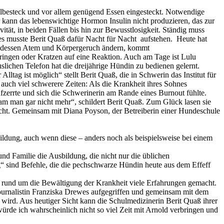
llbesteck und vor allem genügend Essen eingesteckt. Notwendige
r kann das lebenswichtige Hormon Insulin nicht produzieren, das zur
tät, in beiden Fällen bis hin zur Bewusstlosigkeit. Ständig muss
nes musste Berit Quaß dafür Nacht für Nacht aufstehen. Heute hat
ge dessen Atem und Körpergeruch ändern, kommt
ringen oder Kratzen auf eine Reaktion. Auch am Tage ist Lulu
slichen Telefon hat die dreijährige Hündin zu bedienen gelernt.
ltag ist möglich“ stellt Berit Quaß, die in Schwerin das Institut für
t auch viel schwerere Zeiten: Als die Krankheit ihres Sohnes
aufzerrte und sich die Schwerinerin am Rande eines Burnout fühlte.
am man gar nicht mehr“, schildert Berit Quaß. Zum Glück lasen sie
macht. Gemeinsam mit Diana Poyson, der Betreiberin einer Hundeschule
bildung, auch wenn diese – anders noch als beispielsweise bei einem
 Familie die Ausbildung, die nicht nur die üblichen
g“ sind Befehle, die die pechschwarze Hündin heute aus dem Effeff
uch rund um die Bewältigung der Krankheit viele Erfahrungen gemacht.
 Journalistin Franziska Drewes aufgegriffen und gemeinsam mit dem
 wird. Aus heutiger Sicht kann die Schulmedizinerin Berit Quaß ihrer
ürde ich wahrscheinlich nicht so viel Zeit mit Arnold verbringen und