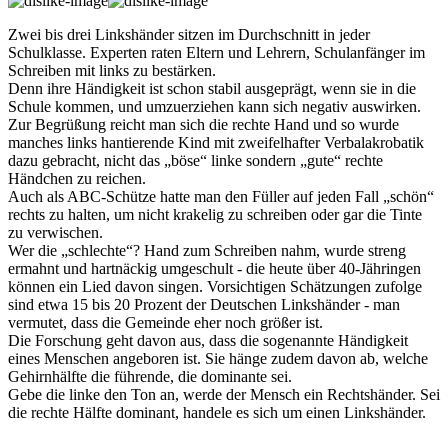
Zwei bis drei Linkshänder sitzen im Durchschnitt in jeder
Schulklasse. Experten raten Eltern und Lehrern, Schulanfänger im
Schreiben mit links zu bestärken.
Denn ihre Händigkeit ist schon stabil ausgeprägt, wenn sie in die
Schule kommen, und umzuerziehen kann sich negativ auswirken.
Zur Begrüßung reicht man sich die rechte Hand und so wurde
manches links hantierende Kind mit zweifelhafter Verbalakrobatik
dazu gebracht, nicht das „böse“ linke sondern „gute“ rechte
Händchen zu reichen.
Auch als ABC-Schütze hatte man den Füller auf jeden Fall „schön“
rechts zu halten, um nicht krakelig zu schreiben oder gar die Tinte
zu verwischen.
Wer die „schlechte“? Hand zum Schreiben nahm, wurde streng
ermahnt und hartnäckig umgeschult - die heute über 40-Jähringen
können ein Lied davon singen. Vorsichtigen Schätzungen zufolge
sind etwa 15 bis 20 Prozent der Deutschen Linkshänder - man
vermutet, dass die Gemeinde eher noch größer ist.
Die Forschung geht davon aus, dass die sogenannte Händigkeit
eines Menschen angeboren ist. Sie hänge zudem davon ab, welche
Gehirnhälfte die führende, die dominante sei.
Gebe die linke den Ton an, werde der Mensch ein Rechtshänder. Sei
die rechte Hälfte dominant, handele es sich um einen Linkshänder.