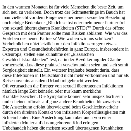
In den warmen Monaten ist für viele Menschen die beste Zeit, um
sich neu zu verlieben. Doch trotz der Schmetterlinge im Bauch hat
man vielleicht vor dem Eingehen einer neuen sexuellen Beziehung
noch einige Bedenken: „Bin ich selbst oder mein neuer Partner frei
von sexuell übertragbaren Krankheiten (STD)?” Durch das offene
Gespräch mit dem Partner sollte man Risiken abklären. Wie war das
Vorleben des neuen Partners? Wie wollen wir uns schützen?
Verheimlichen nützt letztlich nur den Infektionserregern etwas.
Experten und Gesundheitsbehörden in ganz Europa, insbesondere in
Osteuropa, stellen eine Zunahme der „klassischen
Geschlechtskrankheiten“ fest, da in der Bevölkerung der Glaube
vorherrscht, dass diese praktisch verschwunden seien und sich somit
Sorglosigkeit einstellt. Ein weiterer Irrglaube besteht darin, dass
diese Infektionen in Deutschland nicht mehr vorkommen und nur als
Reisesouvenirs aus dem Urlaub mitgebracht werden.
Oft verursachen die Erreger von sexuell übertragenen Infektionen
nämlich lange Zeit keinerlei oder nur kaum merkliche
Krankheitszeichen. Die Symptome können sehr unspezifisch sein
und scheinen oftmals auf ganz andere Krankheiten hinzuweisen.
Die Ansteckung erfolgt überwiegend beim Geschlechtsverkehr
durch den direkten Kontakt von infizierten Körperflüssigkeiten mit
Schleimhäuten. Eine Ansteckung kann aber auch von einer
infizierten Mutter auf das ungeborene Kind erfolgen.
Unbehandelt haben die meisten sexuell übertragenen Krankheiten