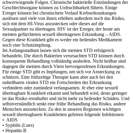
schwerwiegende Folgen. Chronische bakterielle Entzündungen der
Geschlechtsorgane können zu Unfruchtbarkeit führen. Einige
Erreger können bei chronischem Verlauf Krebserkrankungen
auslösen und viele von ihnen erhöhen außerdem noch das Risiko,
sich mit dem HI-Virus anzustecken oder dieses auf die
Sexualpartner zu übertragen. HIV ist der Erreger, der heute am
meisten gefürchteten sexuell übertragenen Erkrankung – AIDS.
Gegen diese Krankheit gibt es weder ein heilendes Medikament
noch eine Schutzimpfung.
Im Anfangsstadium lassen sich die meisten STD erfolgreich
behandeln. Die durch Bakterien verursachten STD können durch
konsequente Behandlung vollständig ausheilen. Nicht heilbar sind
dagegen die meisten durch Viren hervorgerufenen Erkrankungen.
Für einige STD gibt es Impfungen, um sich vor Ansteckung zu
schützen. Eine frühzeitige Therapie kann aber auch bei den
unheilbaren viralen STD ein Fortschreiten der Erkrankung
verhindern oder zumindest verlangsamen. Je eher eine sexuell
übertragbare Krankheit erkannt und behandelt wird, desto geringer
ist das Risiko ernsthafter und nicht mehr zu heilender Schäden. Und
selbstverständlich senkt eine frühe Behandlung das Risiko, andere
Menschen anzustecken. Zu den in unseren Regionen wichtigen
sexuell übertragbaren Krankheiten gehören folgende Infektionen:
• AIDS
• Syphilis (Lues)
• Hepatitis B