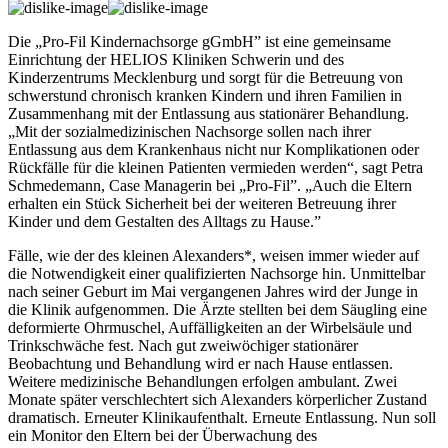
Die „Pro-Fil Kindernachsorge gGmbH” ist eine gemeinsame
Einrichtung der HELIOS Kliniken Schwerin und des
Kinderzentrums Mecklenburg und sorgt für die Betreuung von
schwerstund chronisch kranken Kindern und ihren Familien in
Zusammenhang mit der Entlassung aus stationärer Behandlung.
„Mit der sozialmedizinischen Nachsorge sollen nach ihrer
Entlassung aus dem Krankenhaus nicht nur Komplikationen oder
Rückfälle für die kleinen Patienten vermieden werden“, sagt Petra
Schmedemann, Case Managerin bei „Pro-Fil”. „Auch die Eltern
erhalten ein Stück Sicherheit bei der weiteren Betreuung ihrer
Kinder und dem Gestalten des Alltags zu Hause.”
Fälle, wie der des kleinen Alexanders*, weisen immer wieder auf
die Notwendigkeit einer qualifizierten Nachsorge hin. Unmittelbar
nach seiner Geburt im Mai vergangenen Jahres wird der Junge in
die Klinik aufgenommen. Die Ärzte stellten bei dem Säugling eine
deformierte Ohrmuschel, Auffälligkeiten an der Wirbelsäule und
Trinkschwäche fest. Nach gut zweiwöchiger stationärer
Beobachtung und Behandlung wird er nach Hause entlassen.
Weitere medizinische Behandlungen erfolgen ambulant. Zwei
Monate später verschlechtert sich Alexanders körperlicher Zustand
dramatisch. Erneuter Klinikaufenthalt. Erneute Entlassung. Nun soll
ein Monitor den Eltern bei der Überwachung des