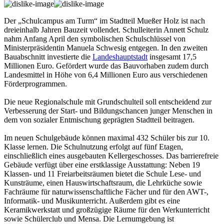
Der „Schulcampus am Turm“ im Stadtteil Mueßer Holz ist nach
dreieinhalb Jahren Bauzeit vollendet. Schulleiterin Annett Schulz
nahm Anfang April den symbolischen Schulschlüssel von
Ministerpräsidentin Manuela Schwesig entgegen. In den zweiten
Bauabschnitt investierte die
Landeshauptstadt
insgesamt 17,5
Millionen Euro. Gefördert wurde das Bauvorhaben zudem durch
Landesmittel in Höhe von 6,4 Millionen Euro aus verschiedenen
Förderprogrammen.
Die neue Regionalschule mit Grundschulteil soll entscheidend zur
Verbesserung der Start- und Bildungschancen junger Menschen in
dem von sozialer Entmischung geprägten Stadtteil beitragen.
Im neuen Schulgebäude können maximal 432 Schüler bis zur 10.
Klasse lernen. Die Schulnutzung erfolgt auf fünf Etagen,
einschließlich eines ausgebauten Kellergeschosses. Das barrierefreie
Gebäude verfügt über eine erstklassige Ausstattung: Neben 19
Klassen- und 11 Freiarbeitsräumen bietet die Schule Lese- und
Kunsträume, einen Hauswirtschaftsraum, die Lehrküche sowie
Fachräume für naturwissenschaftliche Fächer und für den AWT-,
Informatik- und Musikunterricht. Außerdem gibt es eine
Keramikwerkstatt und großzügige Räume für den Werkunterricht
sowie Schülerclub und Mensa. Die Lernumgebung ist