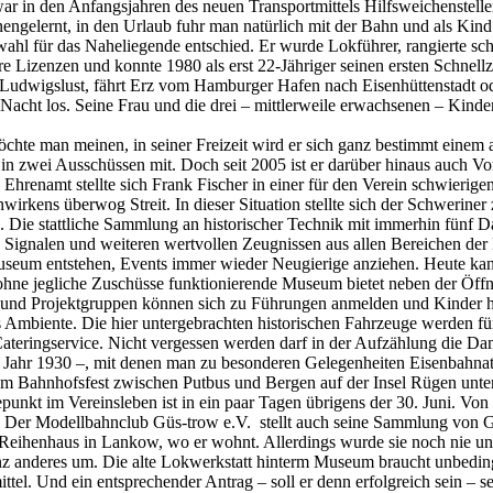
r in den Anfangsjahren des neuen Transportmittels Hilfsweichensteller 
nengelernt, in den Urlaub fuhr man natürlich mit der Bahn und als Kind
fswahl für das Naheliegende entschied. Er wurde Lokführer, rangierte
re Lizenzen und konnte 1980 als erst 22-Jähriger seinen ersten Schnell
n Ludwigslust, fährt Erz vom Hamburger Hafen nach Eisenhüttenstadt 
er Nacht los. Seine Frau und die drei – mittlerweile erwachsenen – Kin
chte man meinen, in seiner Freizeit wird er sich ganz bestimmt einem
iv in zwei Ausschüssen mit. Doch seit 2005 ist er darüber hinaus auch
s Ehrenamt stellte sich Frank Fischer in einer für den Verein schwierig
irkens überwog Streit. In dieser Situation stellte sich der Schweriner z
en. Die stattliche Sammlung an historischer Technik mit immerhin fünf
 Signalen und weiteren wertvollen Zeugnissen aus allen Bereichen der
useum entstehen, Events immer wieder Neugierige anziehen. Heute kann
d ohne jegliche Zuschüsse funktionierende Museum bietet neben der Öf
nd Projektgruppen können sich zu Führungen anmelden und Kinder hier
hes Ambiente. Die hier untergebrachten historischen Fahrzeuge werden fü
ateringservice. Nicht vergessen werden darf in der Aufzählung die Dam
m Jahr 1930 –, mit denen man zu besonderen Gelegenheiten Eisenbahna
m Bahnhofsfest zwischen Putbus und Bergen auf der Insel Rügen unte
punkt im Vereinsleben ist in ein paar Tagen übrigens der 30. Juni. Von
 Der Modellbahnclub Güs-trow e.V. stellt auch seine Sammlung von G
 Reihenhaus in Lankow, wo er wohnt. Allerdings wurde sie noch nie unt
ganz anderes um. Die alte Lokwerkstatt hinterm Museum braucht unbedin
tel. Und ein entsprechender Antrag – soll er denn erfolgreich sein – s