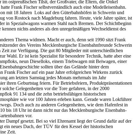
im ostpreußischen Tilsit, der Großvater, die Eltern, die Onkel
 hatte Frank Fischer selbstverständlich auch eine Modelleisenbahn.
 schon mit 18 Jahren Loks auf den Güterbahnhöfen in Schwerin und
zug von Rostock nach Magdeburg fahren. Heute, viele Jahre später, ist
oder in Spezialwagons warmen Stahl nach Bremen. Der Schichtbeginn
der kennen nichts anderes als den unregelmäßigen Wechseldienst des
 anderen Thema widmen. Macht er auch, denn seit 1990 sitzt Frank
 Vorsitzender des Vereins Mecklenburgische Eisenbahnfreunde Schwerin
en Zeit zur Verfügung. Die gut 80 Mitglieder mit unterschiedlichen
ur Wahl. Er ist kein Spezialist für besondere Technik, hatte aber eine
 Dampfloks, neun Dieselloks, einem Triebwagen mit Beiwagen, einer
 Eisenbahngeschichte sollten über das Gelände hinter dem
 Frank Fischer auf ein paar Jahre erfolgreichen Wirkens zurück
fnung am letzten Samstag jedes Monats mehrmals im Jahr
 ihren Geburtstag feiern. Für Betriebsfeiern, Produktpräsentationen
r solche Gelegenheiten vor die Tore gefahren, in der 2000
pflok 91 134 und die zehn betriebsfähigen historischen
tmosphäre wie vor 100 Jahren erleben kann. Gerade waren Lokführer
rwegs. Doch auch zu anderen Gelegenheiten, wie dem Hafenfest in
 10 bis 18 Uhr ist dann nicht nur das Mecklenburgische Eisenbahn-
artenbahnen vor.
er Dampf gesetzt. Bei so viel Ehrenamt liegt der Grund dafür auf der
gt ein neues Dach, der TÜV für den Kessel der historischen
eine Zeit.