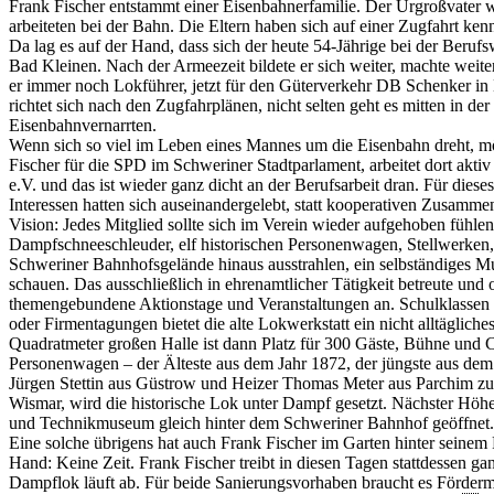
Frank Fischer entstammt einer Eisenbahnerfamilie. Der Urgroßvater wa
arbeiteten bei der Bahn. Die Eltern haben sich auf einer Zugfahrt ken
Da lag es auf der Hand, dass sich der heute 54-Jährige bei der Beru
Bad Kleinen. Nach der Armeezeit bildete er sich weiter, machte weite
er immer noch Lokführer, jetzt für den Güterverkehr DB Schenker i
richtet sich nach den Zugfahrplänen, nicht selten geht es mitten in d
Eisenbahnvernarrten.
Wenn sich so viel im Leben eines Mannes um die Eisenbahn dreht, mö
Fischer für die SPD im Schweriner Stadtparlament, arbeitet dort akt
e.V. und das ist wieder ganz dicht an der Berufsarbeit dran. Für diese
Interessen hatten sich auseinandergelebt, statt kooperativen Zusammenw
Vision: Jedes Mitglied sollte sich im Verein wieder aufgehoben fühl
Dampfschneeschleuder, elf historischen Personenwagen, Stellwerken,
Schweriner Bahnhofsgelände hinaus ausstrahlen, ein selbständiges M
schauen. Das ausschließlich in ehrenamtlicher Tätigkeit betreute un
themengebundene Aktionstage und Veranstaltungen an. Schulklassen u
oder Firmentagungen bietet die alte Lokwerkstatt ein nicht alltäglic
Quadratmeter großen Halle ist dann Platz für 300 Gäste, Bühne und C
Personenwagen – der Älteste aus dem Jahr 1872, der jüngste aus de
Jürgen Stettin aus Güstrow und Heizer Thomas Meter aus Parchim zu
Wismar, wird die historische Lok unter Dampf gesetzt. Nächster Höhe
und Technikmuseum gleich hinter dem Schweriner Bahnhof geöffnet.
Eine solche übrigens hat auch Frank Fischer im Garten hinter seinem
Hand: Keine Zeit. Frank Fischer treibt in diesen Tagen stattdessen 
Dampflok läuft ab. Für beide Sanierungsvorhaben braucht es Fördermit