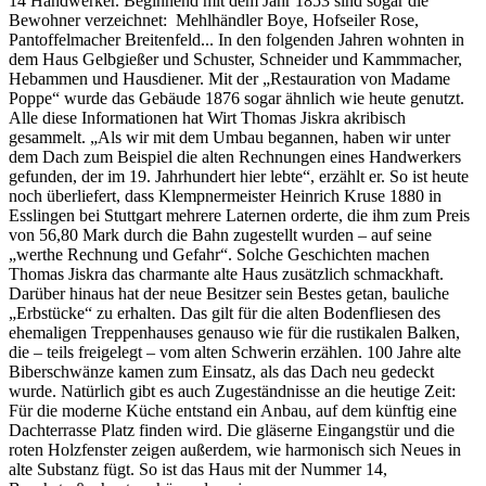
14 Handwerker. Beginnend mit dem Jahr 1853 sind sogar die
Bewohner verzeichnet: Mehlhändler Boye, Hofseiler Rose,
Pantoffelmacher Breitenfeld... In den folgenden Jahren wohnten in
dem Haus Gelbgießer und Schuster, Schneider und Kammmacher,
Hebammen und Hausdiener. Mit der „Restauration von Madame
Poppe“ wurde das Gebäude 1876 sogar ähnlich wie heute genutzt.
Alle diese Informationen hat Wirt Thomas Jiskra akribisch
gesammelt. „Als wir mit dem Umbau begannen, haben wir unter
dem Dach zum Beispiel die alten Rechnungen eines Handwerkers
gefunden, der im 19. Jahrhundert hier lebte“, erzählt er. So ist heute
noch überliefert, dass Klempnermeister Heinrich Kruse 1880 in
Esslingen bei Stuttgart mehrere Laternen orderte, die ihm zum Preis
von 56,80 Mark durch die Bahn zugestellt wurden – auf seine
„werthe Rechnung und Gefahr“. Solche Geschichten machen
Thomas Jiskra das charmante alte Haus zusätzlich schmackhaft.
Darüber hinaus hat der neue Besitzer sein Bestes getan, bauliche
„Erbstücke“ zu erhalten. Das gilt für die alten Bodenfliesen des
ehemaligen Treppenhauses genauso wie für die rustikalen Balken,
die – teils freigelegt – vom alten Schwerin erzählen. 100 Jahre alte
Biberschwänze kamen zum Einsatz, als das Dach neu gedeckt
wurde. Natürlich gibt es auch Zugeständnisse an die heutige Zeit:
Für die moderne Küche entstand ein Anbau, auf dem künftig eine
Dachterrasse Platz finden wird. Die gläserne Eingangstür und die
roten Holzfenster zeigen außerdem, wie harmonisch sich Neues in
alte Substanz fügt. So ist das Haus mit der Nummer 14,