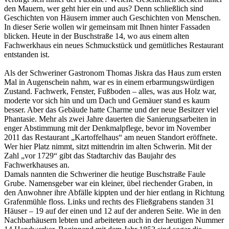
den Mauern, wer geht hier ein und aus? Denn schließlich sind
Geschichten von Häusern immer auch Geschichten von Menschen.
In dieser Serie wollen wir gemeinsam mit Ihnen hinter Fassaden
blicken. Heute in der Buschstraße 14, wo aus einem alten
Fachwerkhaus ein neues Schmuckstück und gemütliches Restaurant
entstanden ist.
Als der Schweriner Gastronom Thomas Jiskra das Haus zum ersten
Mal in Augenschein nahm, war es in einem erbarmungswürdigen
Zustand. Fachwerk, Fenster, Fußboden – alles, was aus Holz war,
moderte vor sich hin und um Dach und Gemäuer stand es kaum
besser. Aber das Gebäude hatte Charme und der neue Besitzer viel
Phantasie. Mehr als zwei Jahre dauerten die Sanierungsarbeiten in
enger Abstimmung mit der Denkmalpflege, bevor im November
2011 das Restaurant „Kartoffelhaus“ am neuen Standort eröffnete.
Wer hier Platz nimmt, sitzt mittendrin im alten Schwerin. Mit der
Zahl „vor 1729“ gibt das Stadtarchiv das Baujahr des
Fachwerkhauses an.
Damals nannten die Schweriner die heutige Buschstraße Faule
Grube. Namensgeber war ein kleiner, übel riechender Graben, in
den Anwohner ihre Abfälle kippten und der hier entlang in Richtung
Grafenmühle floss. Links und rechts des Fließgrabens standen 31
Häuser – 19 auf der einen und 12 auf der anderen Seite. Wie in den
Nachbarhäusern lebten und arbeiteten auch in der heutigen Nummer