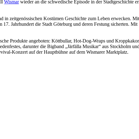
ll
Wismar
wieder an die schwedische Episode in der Stadtgeschichte e
d in zeitgenössischen Kostümen Geschichte zum Leben erwecken. Mit d
e im 17. Jahrhundert die Stadt Göteburg und deren Festung sicherten. Mit
sche Produkte angeboten: Köttbullar, Hot-Dog-Wraps und Kroppkakor.
enfestes, darunter die Bigband „Järfälla Musikar“ aus Stockholm un
evival-Konzert auf der Hauptbühne auf dem Wismarer Marktplatz.