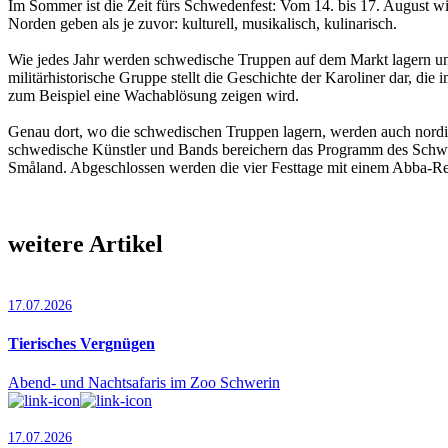
Im Sommer ist die Zeit fürs Schwedenfest: Vom 14. bis 17. August wi
Norden geben als je zuvor: kulturell, musikalisch, kulinarisch.
Wie jedes Jahr werden schwedische Truppen auf dem Markt lagern un
militärhistorische Gruppe stellt die Geschichte der Karoliner dar, di
zum Beispiel eine Wach­ablösung zeigen wird.
Genau dort, wo die schwedischen Truppen lagern, werden auch nordi
schwedische Künstler und Bands bereichern das Programm des Schwed
Småland. Abgeschlossen werden die vier Festtage mit einem Abba-R
weitere Artikel
17.07.2026
Tierisches Vergnügen
Abend- und Nachtsafaris im Zoo Schwerin
17.07.2026