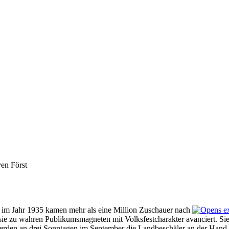
ven Först
im Jahr 1935 kamen mehr als eine Million Zuschauer nach
sie zu wahren Publikumsmagneten mit Volksfest­charakter avanciert. Sie
rden an drei Sonntagen im September die Landbeschäler an der Hand, u