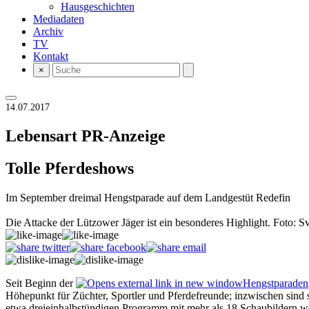
Hausgeschichten
Mediadaten
Archiv
TV
Kontakt
×
14.07.2017
Lebensart
PR-Anzeige
Tolle Pferdeshows
Im September dreimal Hengstparade auf dem Landgestüt Redefin
Die Attacke der Lützower Jäger ist ein besonderes Highlight. Foto: S
Seit Beginn der
Hengstparaden
Höhepunkt für Züchter, Sportler und Pferdefreunde; inzwischen sind 
etwa dreieinhalbstündigen Programm mit mehr als 18 Schaubildern we