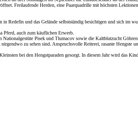
net. Freilaufende Herden, eine Paar­quadrille mit höchsten Lektionen u
 in Redefin und das Gelände selbstständig besichtigen und sich im w
a Pferd, auch zum käuflichen Erwerb.
chen Nationalgestüte Pisek und Tlumacov sowie die Kaltblutzucht Göhre
t nirgendwo zu sehen sind. Anspruchsvolle Reiterei, rasante Hengste u
e Kleinsten bei den Hengstparaden gesorgt. In diesem Jahr wird das Kin