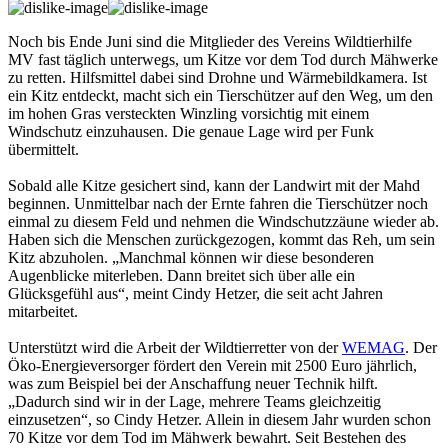
Noch bis Ende Juni sind die Mitglieder des Vereins Wildtierhilfe
MV fast täglich unterwegs, um Kitze vor dem Tod durch Mähwerke
zu retten. Hilfsmittel dabei sind Drohne und Wärmebildkamera. Ist
ein Kitz entdeckt, macht sich ein Tierschützer auf den Weg, um den
im hohen Gras versteckten Winzling vorsichtig mit einem
Windschutz einzuhausen. Die genaue Lage wird per Funk
übermittelt.
Sobald alle Kitze gesichert sind, kann der Landwirt mit der Mahd
beginnen. Unmittelbar nach der Ernte fahren die Tierschützer noch
einmal zu diesem Feld und nehmen die Windschutzzäune wieder ab.
Haben sich die Menschen zurückgezogen, kommt das Reh, um sein
Kitz abzuholen. „Manchmal können wir diese besonderen
Augenblicke miterleben. Dann breitet sich über alle ein
Glücksgefühl aus“, meint Cindy Hetzer, die seit acht Jahren
mitarbeitet.
Unterstützt wird die Arbeit der Wildtierretter von der
WEMAG
. Der
Öko-Energieversorger fördert den Verein mit 2500 Euro jährlich,
was zum Beispiel bei der Anschaffung neuer Technik hilft.
„Dadurch sind wir in der Lage, mehrere Teams gleichzeitig
einzusetzen“, so Cindy Hetzer. Allein in diesem Jahr wurden schon
70 Kitze vor dem Tod im Mähwerk bewahrt. Seit Bestehen des