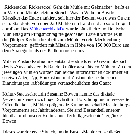
„Rickeracke! Rickeracke! Geht die Mühle mit Geknacke“, heißt es
in Max und Moritz letztem Streich. Was in Wilhelm Buschs
Klassiker das Ende markiert, soll hier der Beginn von etwas Gutem
sein: Standorte von über 220 Mühlen im Land sind ab sofort digital
abrufbar. Das
Mühlenarchiv MV
wurde pünktlich zum Deutschen
Mühlentag am Pfingsmontag freigeschaltet. Erstellt wurde es in
dreijähriger Recherchearbeit vom Mühlenverein Mecklenburg
Vorpommern, gefördert mit Mitteln in Höhe von 150.000 Euro aus
dem Strategiefonds des Kulturministeriums.
Mit der Zustandsaufnahme entstand erstmals eine Gesamtübersicht
des Ist-Zustands der als Baudenkmäler geschützten Mühlen. Zu den
jeweiligen Mühlen wurden zahlreiche Informationen dokumentiert,
so etwa Alter, Typ, Bauzustand und Zustand der technischen
Einrichtungen. Abbildungen veranschaulichen das Ganze.
Kultur-Staatssekretärin Susanne Bowen nannte das digitale
Verzeichnis einen wichtigen Schritt für Forschung und interessierte
Öffentlichkeit. „Mühlen prägen die Kulturlandschaft Mecklenburg-
Vorpommerns seit Jahrhunderten. Sie sind Bestandteil unserer
Identität und unserer Kultur- und Technikgeschichte“, ergänzte
Bowen.
Dieses war der erste Streich, um in Busch-Manier zu schließen.