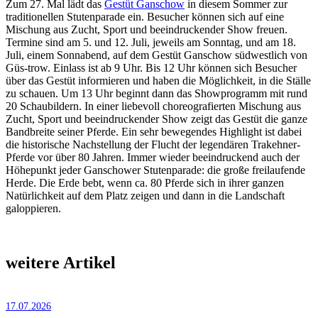
Zum 27. Mal lädt das
Gestüt Ganschow
in diesem Sommer zur
traditionellen Stutenparade ein. Besucher können sich auf eine
Mischung aus Zucht, Sport und beeindruckender Show freuen.
Termine sind am 5. und 12. Juli, jeweils am Sonntag, und am 18.
Juli, einem Sonnabend, auf dem Gestüt Ganschow südwestlich von
Güs-trow. Einlass ist ab 9 Uhr. Bis 12 Uhr können sich Besucher
über das Gestüt informieren und haben die Möglichkeit, in die Ställe
zu schauen. Um 13 Uhr beginnt dann das Showprogramm mit rund
20 Schaubildern. In einer liebevoll choreografierten Mischung aus
Zucht, Sport und beeindruckender Show zeigt das Gestüt die ganze
Bandbreite seiner Pferde. Ein sehr bewegendes Highlight ist dabei
die historische Nachstellung der Flucht der legendären Trakehner-
Pferde vor über 80 Jahren. Immer wieder beeindruckend auch der
Höhepunkt jeder Ganschower Stutenparade: die große freilaufende
Herde. Die Erde bebt, wenn ca. 80 Pferde sich in ihrer ganzen
Natürlichkeit auf dem Platz zeigen und dann in die Landschaft
galoppieren.
weitere Artikel
17.07.2026