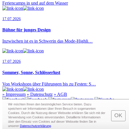
Feriencamps in und auf dem Wasser
17.07.2026
Bühne für junges Design
Inzwischen ist es in Schwerin das Mode-Highli…
17.07.2026
Sommer, Sonne, Schlösserlust
Von Workshops über Führungen bis zu Festen: S…
»
Impressum
»
Datenschutz
»
AGB
Wir möchten Ihnen den bestmöglichen Service bieten. Dazu
speichern wir Informationen über Ihren Besuch in sogenann­ten
Cookies. Durch die Nutzung dieser Webseite erklären Sie sich mit der
Redaktion · Graf-Schack-Alle 8 · 19053 Schwerin
OK
Verwendung von Cookies einverstanden. Detaillierte Informationen
Telefon:
0385 - 63 83 281
· Fax: 0385 - 63 83 279 · Mail:
über den Einsatz von Cookies auf dieser Webseite finden Sie in
redaktion@schwerin.live
unserer
Datenschutzerklärung
.