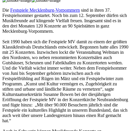
Die
Festspiele Mecklenburg-Vorpommern
sind in ihren 37.
Festspielsommer gestartet. Noch bis zum 12. September dürfen sich
Musikfreunde auf klingende Vielfalt freuen. Insgesamt sind es in
den drei Monaten 120 Konzerte an 90 Spielstätten in ganz
Mecklenburg-Vorpommern.
Seit 1990 haben sich die Festspiele MV damit zu einem der größten
Klassikfestivals Deutschlands entwickelt. Begonnen hatte alles 1990
mit 25 Konzerten. Inzwischen lockt die Veranstaltung Weltstars in
den Nordosten, wo neben renommierten Konzertsälen auch
Gutshäuser, Scheunen und Fabrikhallen zu Konzertorten werden.
Und die Vielfalt wächst immer weiter. Neben dem Festspielsommer
von Juni bis September gehören inzwischen auch ein
Festspielfrühling auf Rügen im März und ein Festspielwinter zum
Programm. „Kunst und Kultur vermögen es, Zugehörigkeit zu
stiften und urbane und ländliche Räume zu vernetzen“, sagte
Kulturstaatssekretärin Susanne Bowen bei der diesjährigen
Eröffnung der Festspiele MV in der Konzertkirche Neubrandenburg
und fügte hinzu: „Mit über 90.000 Besuchern jährlich sind die
Festspiele ein kulturelles Highlight in unserem Bundesland, das sich
auch weit über unsere Landesgrenzen hinaus einen Ruf gemacht
hat.“