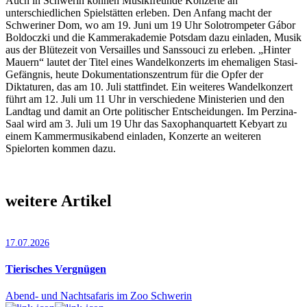
Auch in Schwerin können Musikfreunde Konzerte an
unterschiedlichen Spielstätten erleben. Den Anfang macht der
Schweriner Dom, wo am 19. Juni um 19 Uhr Solotrompeter Gábor
Boldoczki und die Kammerakademie Potsdam dazu einladen, Musik
aus der Blütezeit von Versailles und Sanssouci zu erleben. „Hinter
Mauern“ lautet der Titel eines Wandelkonzerts im ehemaligen Stasi-
Gefängnis, heute Dokumentationszentrum für die Opfer der
Diktaturen, das am 10. Juli stattfindet. Ein weiteres Wandelkonzert
führt am 12. Juli um 11 Uhr in verschiedene Ministerien und den
Landtag und damit an Orte politischer Entscheidungen. Im Perzina-
Saal wird am 3. Juli um 19 Uhr das Saxophanquartett Kebyart zu
einem Kammermusikabend einladen, Konzerte an weiteren
Spielorten kommen dazu.
weitere Artikel
17.07.2026
Tierisches Vergnügen
Abend- und Nachtsafaris im Zoo Schwerin