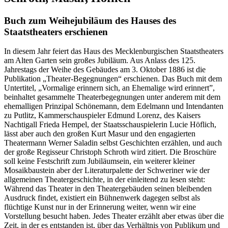
Buch zum Weihejubiläum des Hauses des
Staatstheaters erschienen
In diesem Jahr feiert das Haus des Mecklenburgischen Staatstheaters
am Alten Garten sein großes Jubiläum. Aus Anlass des 125.
Jahrestags der Weihe des Gebäudes am 3. Oktober 1886 ist die
Publikation „Theater-Begegnungen“ erschienen. Das Buch mit dem
Untertitel, „Vormalige erinnern sich, an Ehemalige wird erinnert”,
beinhaltet gesammelte Theaterbegegnungen unter anderem mit dem
ehemalligen Prinzipal Schönemann, dem Edelmann und Intendanten
zu Putlitz, Kammerschauspieler Edmund Lorenz, des Kaisers
Nachtigall Frieda Hempel, der Staatsschauspielerin Lucie Höflich,
lässt aber auch den großen Kurt Masur und den engagierten
Theatermann Werner Saladin selbst Geschichten erzählen, und auch
der große Regisseur Christoph Schroth wird zitiert. Die Broschüre
soll keine Festschrift zum Jubiläumsein, ein weiterer kleiner
Mosaikbaustein aber der Literaturpalette der Schweriner wie der
allgemeinen Theatergeschichte, in der einleitend zu lesen steht:
Während das Theater in den Theatergebäuden seinen bleibenden
Ausdruck findet, existiert ein Bühnenwerk dagegen selbst als
flüchtige Kunst nur in der Erinnerung weiter, wenn wir eine
Vorstellung besucht haben. Jedes Theater erzählt aber etwas über die
Zeit, in der es entstanden ist, über das Verhältnis von Publikum und