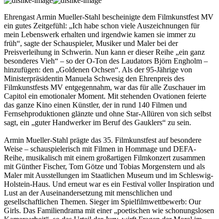
Ehrengast Armin Mueller-Stahl bescheinigte dem Filmkunstfest MV
ein gutes Zeitgefühl: „Ich habe schon viele Auszeichnungen für
mein Lebenswerk erhalten und irgendwie kamen sie immer zu
früh“, sagte der Schauspieler, Musiker und Maler bei der
Preisverleihung in Schwerin. Nun kann er dieser Reihe „ein ganz
besonderes Vieh“ – so der O-Ton des Laudators Björn Engholm –
hinzufügen: den „Goldenen Ochsen“. Als der 95-Jährige von
Ministerpräsidentin Manuela Schwesig den Ehrenpreis des
Filmkunstfests MV entgegennahm, war das für alle Zuschauer im
Capitol ein emotionaler Moment. Mit stehenden Ovationen feierte
das ganze Kino einen Künstler, der in rund 140 Filmen und
Fernsehproduktionen glänzte und ohne Star-Allüren von sich selbst
sagt, ein „guter Handwerker im Beruf des Gauklers“ zu sein.
Armin Mueller-Stahl prägte das 35. Filmkunstfest auf besondere
Weise – schauspielerisch mit Filmen in Hommage und DEFA-
Reihe, musikalisch mit einem großartigen Filmkonzert zusammen
mit Günther Fischer, Tom Götze und Tobias Morgenstern und als
Maler mit Ausstellungen im Staatlichen Museum und im Schleswig-
Holstein-Haus. Und erneut war es ein Festival voller Inspiration und
Lust an der Auseinandersetzung mit menschlichen und
gesellschaftlichen Themen. Sieger im Spielfilmwettbewerb: Our
Girls. Das Familiendrama mit einer „poetischen wie schonungslosen