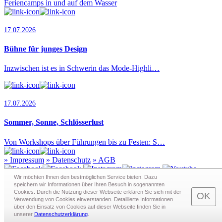
Feriencamps in und auf dem Wasser
17.07.2026
Bühne für junges Design
Inzwischen ist es in Schwerin das Mode-Highli…
17.07.2026
Sommer, Sonne, Schlösserlust
Von Workshops über Führungen bis zu Festen: S…
»
Impressum
»
Datenschutz
»
AGB
Wir möchten Ihnen den bestmöglichen Service bieten. Dazu
speichern wir Informationen über Ihren Besuch in sogenann­ten
Cookies. Durch die Nutzung dieser Webseite erklären Sie sich mit der
Redaktion · Graf-Schack-Alle 8 · 19053 Schwerin
OK
Verwendung von Cookies einverstanden. Detaillierte Informationen
Telefon:
0385 - 63 83 281
· Fax: 0385 - 63 83 279 · Mail:
über den Einsatz von Cookies auf dieser Webseite finden Sie in
redaktion@schwerin.live
unserer
Datenschutzerklärung
.