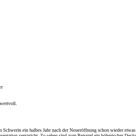
er
wertvoll.
eum Schwerin ein halbes Jahr nach der Neueröffnung schon wieder etwas
sentation verspricht. Zu sehen sind zum Beispiel ein böhmischer Deckel