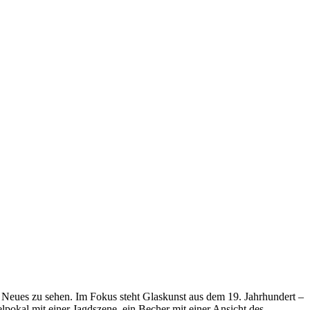
 Neues zu sehen. Im Fokus steht Glaskunst aus dem 19. Jahrhundert –
pokal mit einer Jagdszene, ein Becher mit einer Ansicht des