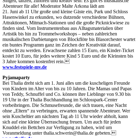
Singen, tanzen, zuhören und kreativ sein: Es gibt es musikalische
Abenteuer für alle! Moderator Malte Arkona lädt am
21. Juni ab 11 Uhr große und kleine Gäste ein, Park und Schloss
Hasenwinkel zu erkunden, wo dutzende verschiedene Bühnen,
Attraktionen, Mitmach-Stationen und die große Picknickwiese zu
finden sind. Vom Instrumentenbau aus Alltagsmaterialien über
Artistik bis hin zu Trommelworkshops – neben zahlreichen
musikalischen Darbietungen von Blockflöte bis Blasorchester wartet
ein buntes Programm ganz im Zeichen der Kreativität darauf,
entdeckt zu werden. Erwachsene zahlen 15 Euro, ein Kinder-Ticket
kostet 10 Euro, für jedes weitere Kind 5 Euro und die Kleinsten bis
3 Jahre kommen kostenfrei rein.
www.festspiele-mv.de
Pyjamaparty
Bei Thalia dreht sich am 1. Juni alles um die kuscheligen Freunde
von Kindern im Alter von bis zu 10 Jahren. Die Mamas und Papas
von Teddy, Schnuffel und Co. können ihre Lieblinge von 9.30 bis
19 Uhr in der Thalia Buchhandlung im Schlosspark-Center
vorbeibringen. Die Schmusefreunde, die sich trauen, eine Nacht
ohne „Eltern“ zu verbringen, erwarten spannende Abenteuer. Wer
sein Kuscheltier am nächsten Tag ab 11 Uhr wieder abholt, kann
sich auf eine kleine Überraschung freuen. Um auch für jeden
Knuddel ein Bettchen zur Verfügung zu haben, wird um
Voranmeldung unter thalia.schwerin@thalia.de gebeten.