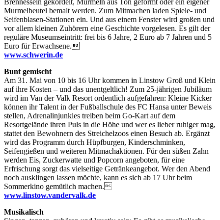
Brennesseln gekordelt, Murmeln aus Ton geformt oder ein eigener
Murmelbeutel bemalt werden. Zum Mitmachen laden Spiele- und
Seifenblasen-Stationen ein. Und aus einem Fenster wird großen und
vor allem kleinen Zuhörern eine Geschichte vorgelesen. Es gilt der
reguläre Museumseintritt: frei bis 6 Jahre, 2 Euro ab 7 Jahren und 5
Euro für Erwachsene.
www.schwerin.de
Bunt gemischt
Am 31. Mai von 10 bis 16 Uhr kommen in Linstow Groß und Klein
auf ihre Kosten – und das unentgeltlich! Zum 25-jährigen Jubiläum
wird im Van der Valk Resort ordentlich aufgefahren: Kleine Kicker
können ihr Talent in der Fußballschule des FC Hansa unter Beweis
stellen, Adrenalinjunkies treiben beim Go-Kart auf dem
Resortgelände ihren Puls in die Höhe und wer es lieber ruhiger mag,
stattet den Bewohnern des Streichelzoos einen Besuch ab. Ergänzt
wird das Programm durch Hüpfburgen, Kinderschminken,
Seifengießen und weiteren Mitmachaktionen. Für den süßen Zahn
werden Eis, Zuckerwatte und Popcorn angeboten, für eine
Erfrischung sorgt das vielseitige Getränkeangebot. Wer den Abend
noch ausklingen lassen möchte, kann es sich ab 17 Uhr beim
Sommerkino gemütlich machen.
www.linstow.vandervalk.de
Musikalisch