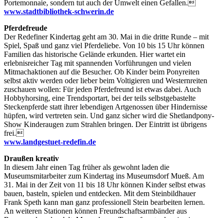
Portemonnaie, sondern tut auch der Umwelt einen Gefallen.
www.stadtbibliothek-schwerin.de
Pferdefreude
Der Redefiner Kindertag geht am 30. Mai in die dritte Runde – mit
Spiel, Spaß und ganz viel Pferdeliebe. Von 10 bis 15 Uhr können
Familien das historische Gelände erkunden. Hier wartet ein
erlebnisreicher Tag mit spannenden Vorführungen und vielen
Mitmachaktionen auf die Besucher. Ob Kinder beim Ponyreiten
selbst aktiv werden oder lieber beim Voltigieren und Westernreiten
zuschauen wollen: Für jeden Pferdefreund ist etwas dabei. Auch
Hobbyhorsing, eine Trendsportart, bei der teils selbstgebastelte
Steckenpferde statt ihrer lebendigen Artgenossen über Hindernisse
hüpfen, wird vertreten sein. Und ganz sicher wird die Shetlandpony-
Show Kinderaugen zum Strahlen bringen. Der Eintritt ist übrigens
frei.
www.landgestuet-redefin.de
Draußen kreativ
In diesem Jahr einen Tag früher als gewohnt laden die
Museumsmitarbeiter zum Kindertag ins Museumsdorf Mueß. Am
31. Mai in der Zeit von 11 bis 18 Uhr können Kinder selbst etwas
bauen, basteln, spielen und entdecken. Mit dem Steinbildhauer
Frank Speth kann man ganz professionell Stein bearbeiten lernen.
An weiteren Stationen können Freundschaftsarmbänder aus