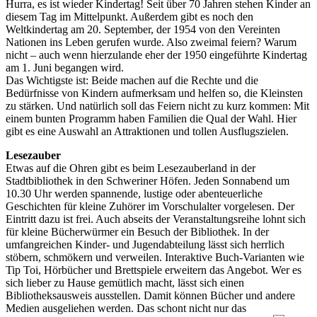
Hurra, es ist wieder Kindertag! Seit über 70 Jahren stehen Kinder an
diesem Tag im Mittelpunkt. Außerdem gibt es noch den
Weltkindertag am 20. September, der 1954 von den Vereinten
Nationen ins Leben gerufen wurde. Also zweimal feiern? Warum
nicht – auch wenn hierzulande eher der 1950 eingeführte Kindertag
am 1. Juni begangen wird.
Das Wichtigste ist: Beide machen auf die Rechte und die
Bedürfnisse von Kindern aufmerksam und helfen so, die Kleinsten
zu stärken. Und natürlich soll das Feiern nicht zu kurz kommen: Mit
einem bunten Programm haben Familien die Qual der Wahl. Hier
gibt es eine Auswahl an Attraktionen und tollen Ausflugszielen.
Lesezauber
Etwas auf die Ohren gibt es beim Lesezauberland in der
Stadtbibliothek in den Schweriner Höfen. Jeden Sonnabend um
10.30 Uhr werden spannende, lustige oder abenteuerliche
Geschichten für kleine Zuhörer im Vorschulalter vorgelesen. Der
Eintritt dazu ist frei. Auch abseits der Veranstaltungsreihe lohnt sich
für kleine Bücherwürmer ein Besuch der Bibliothek. In der
umfangreichen Kinder- und Jugendabteilung lässt sich herrlich
stöbern, schmökern und verweilen. Interaktive Buch-Varianten wie
Tip Toi, Hörbücher und Brettspiele erweitern das Angebot. Wer es
sich lieber zu Hause gemütlich macht, lässt sich einen
Bibliotheksausweis ausstellen. Damit können Bücher und andere
Medien ausgeliehen werden. Das schont nicht nur das