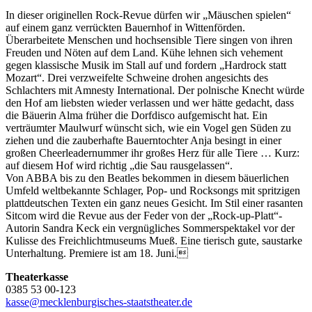
In dieser originellen Rock-Revue dürfen wir „Mäuschen spielen“
auf einem ganz verrückten Bauernhof in Wittenförden.
Überarbeitete Menschen und hochsensible Tiere singen von ihren
Freuden und Nöten auf dem Land. Kühe lehnen sich vehement
gegen klassische Musik im Stall auf und fordern „Hardrock statt
Mozart“. Drei verzweifelte Schweine drohen angesichts des
Schlachters mit Amnesty International. Der polnische Knecht würde
den Hof am liebsten wieder verlassen und wer hätte gedacht, dass
die Bäuerin Alma früher die Dorfdisco aufgemischt hat. Ein
verträumter Maulwurf wünscht sich, wie ein Vogel gen Süden zu
ziehen und die zauberhafte Bauerntochter Anja besingt in einer
großen Cheerleadernummer ihr großes Herz für alle Tiere … Kurz:
auf diesem Hof wird richtig „die Sau rausgelassen“.
Von ABBA bis zu den Beatles bekommen in diesem bäuerlichen
Umfeld weltbekannte Schlager, Pop- und Rocksongs mit spritzigen
plattdeutschen Texten ein ganz neues Gesicht. Im Stil einer rasanten
Sitcom wird die Revue aus der Feder von der „Rock-up-Platt“-
Autorin Sandra Keck ein vergnügliches Sommerspektakel vor der
Kulisse des Freichlichtmuseums Mueß. Eine tierisch gute, saustarke
Unterhaltung. Premiere ist am 18. Juni.
Theaterkasse
0385 53 00-123
kasse@mecklenburgisches-staatstheater.de