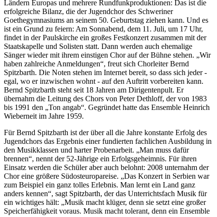
Ländern Europas und mehrere Rundfunkproduktionen: Das ist die
erfolgreiche Bilanz, die der Jugendchor des Schweriner
Goethegymnasiums an seinem 50. Geburtstag ziehen kann. Und es
ist ein Grund zu feiern: Am Sonnabend, dem 11. Juli, um 17 Uhr,
findet in der Paulskirche ein großes Festkonzert zusammen mit der
Staatskapelle und Solisten statt. Dann werden auch ehemalige
Sänger wieder mit ihrem einstigen Chor auf der Bühne stehen. „Wir
haben zahlreiche Anmeldungen“, freut sich Chorleiter Bernd
Spitzbarth. Die Noten stehen im Internet bereit, so dass sich jeder -
egal, wo er inzwischen wohnt - auf den Auftritt vorbereiten kann.
Bernd Spitzbarth steht seit 18 Jahren am Dirigentenpult. Er
übernahm die Leitung des Chors von Peter Dethloff, der von 1983
bis 1991 den „Ton angab“. Gegründet hatte das Ensemble Heinrich
Wieberneit im Jahre 1959.
Für Bernd Spitzbarth ist der über all die Jahre konstante Erfolg des
Jugendchors das Ergebnis einer fundierten fachlichen Ausbildung in
den Musikklassen und harter Probenarbeit. „Man muss dafür
brennen“, nennt der 52-Jährige ein Erfolgsgeheimnis. Für ihren
Einsatz werden die Schüler aber auch belohnt: 2008 unternahm der
Chor eine größere Südosteuropareise. „Das Konzert in Serbien war
zum Beispiel ein ganz tolles Erlebnis. Man lernt ein Land ganz
anders kennen“, sagt Spitzbarth, der das Unterrichtsfach Musik für
ein wichtiges hält: „Musik macht klüger, denn sie setzt eine großer
Speicherfähigkeit voraus. Musik macht tolerant, denn ein Ensemble