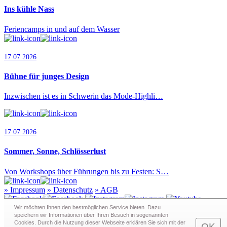
Ins kühle Nass
Feriencamps in und auf dem Wasser
17.07.2026
Bühne für junges Design
Inzwischen ist es in Schwerin das Mode-Highli…
17.07.2026
Sommer, Sonne, Schlösserlust
Von Workshops über Führungen bis zu Festen: S…
»
Impressum
»
Datenschutz
»
AGB
Wir möchten Ihnen den bestmöglichen Service bieten. Dazu
speichern wir Informationen über Ihren Besuch in sogenann­ten
Cookies. Durch die Nutzung dieser Webseite erklären Sie sich mit der
Redaktion · Graf-Schack-Alle 8 · 19053 Schwerin
OK