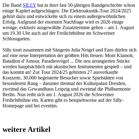
Die Band
SILLY
hat in ihrer fast 50-jährigen Bandgeschichte schon
einige Kapitel aufgeschlagen. Die Elektroakustik-Tour 2024/2025
gehört dazu und entwickelte sich zu einem außergewöhnlichen
Erfolg. Aufgrund der enormen Nachfrage wird es 2026 einige
wenige, exklusiv ausgewählte Zusatztermine geben – am 1. August
um 19.30 Uhr auch auf der Freilichtbühne im Schweriner
Schlossgarten.
Silly tourt zusammen mit Sängerin Julia Neigel und Fans dürfen sich
auf eine neue Interpretation der größten Hits freuen: Mont Klamott,
Bataillon d‘Amour, Paradiesvögel ... Die neu arrangierten Stücke
werden hauptsächlich mit akustischen Instrumenten gespielt – und
das kommt an! Zur Tour 2024/25 gehörten 27 ausverkaufte
Konzerte, 30.000 begeisterte Besucher sowie Spielstätten von
besonderem Rang – darunter dreimal der Kulturpalast Dresden,
zweimal das Gewandhaus Leipzig und zweimal die Philharmonie
Berlin. Nun reiht sich am 1. August 2026 die Schweriner
Freilichtbühne ein. Karten gibt es beispielsweise auf der Silly-
Homepage und bei eventim.
weitere Artikel