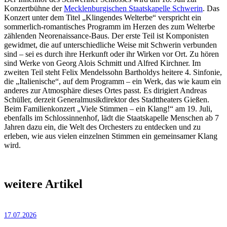
Konzertbühne der
Mecklenburgischen Staatskapelle Schwerin
. Das
Konzert unter dem Titel „Klingendes Welterbe“ verspricht ein
sommerlich-romantisches Programm im Herzen des zum Welterbe
zählenden Neorenaissance-Baus. Der erste Teil ist Komponisten
gewidmet, die auf unterschiedliche Weise mit Schwerin verbunden
sind – sei es durch ihre Herkunft oder ihr Wirken vor Ort. Zu hören
sind Werke von Georg Alois Schmitt und Alfred Kirchner. Im
zweiten Teil steht Felix Mendelssohn Bartholdys heitere 4. Sinfonie,
die „Italienische“, auf dem Programm – ein Werk, das wie kaum ein
anderes zur Atmosphäre dieses Ortes passt. Es dirigiert Andreas
Schüller, derzeit Generalmusikdirektor des Stadttheaters Gießen.
Beim Familienkonzert „Viele Stimmen – ein Klang!“ am 19. Juli,
ebenfalls im Schlossinnenhof, lädt die Staatskapelle Menschen ab 7
Jahren dazu ein, die Welt des Orchesters zu entdecken und zu
erleben, wie aus vielen einzelnen Stimmen ein gemeinsamer Klang
wird.
weitere Artikel
17.07.2026