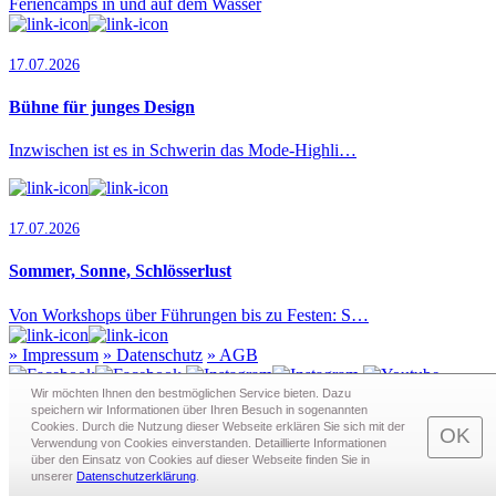
Feriencamps in und auf dem Wasser
17.07.2026
Bühne für junges Design
Inzwischen ist es in Schwerin das Mode-Highli…
17.07.2026
Sommer, Sonne, Schlösserlust
Von Workshops über Führungen bis zu Festen: S…
»
Impressum
»
Datenschutz
»
AGB
Wir möchten Ihnen den bestmöglichen Service bieten. Dazu
speichern wir Informationen über Ihren Besuch in sogenann­ten
Cookies. Durch die Nutzung dieser Webseite erklären Sie sich mit der
Redaktion · Graf-Schack-Alle 8 · 19053 Schwerin
OK
Verwendung von Cookies einverstanden. Detaillierte Informationen
Telefon:
0385 - 63 83 281
· Fax: 0385 - 63 83 279 · Mail:
über den Einsatz von Cookies auf dieser Webseite finden Sie in
redaktion@schwerin.live
unserer
Datenschutzerklärung
.