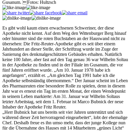
Gusanum. Fotos: Hultzsch
Es gibt wohl kaum einen erwachsenen Schweriner, der diese
Apotheke nicht kennt. Auf dem Weg den Wittenburger Berg hinauf
oder hinunter sind die roten Buchstaben an der Hauswand nicht zu
übersehen: Die Fritz-Reuter-Apotheke gibt es seit über einem
Jahrhundert an dieser Stelle, der Schriftzug wurde im Zuge der
Sanierung des denkmalgeschützten Gebäudes erhalten. Natürlich
keine 100 Jahre, aber fast auf den Tag genau 36 war Wilhelm Soltau
in der Apotheke zu finden und in der Filiale im Gusanum, die vor
fünf Jahren eröffnet wurde. „Am 10. Januar 1978 habe ich
angefangen“, erzählt er. „Am gleichen Tag 1991 habe ich die
Apotheke selbstständig übernommen.“ Der Januar scheint im Leben
des Pharmazeuten eine besondere Rolle zu spielen, denn in diesem
Jahr war es erneut ein Tag im ersten Monat, der einen Wendepunkt
in seinem Leben markierte: Am 31. Januar war Wilhelm Soltaus
letzter Arbeitstag, seit dem 1. Februar ist Marco Bubnick der neue
Inhaber der Apotheke Fritz Reuter.
„Herr Bubnick hat uns bereits seit vier Jahren unterstützt und sich
während dieser Zeit hervorragend eingearbeitet“, lobt der ehemalige
Chef. Deshalb freue es ihn umso mehr, dass der junge Kollege nun
für die Übernahme des Hauses mit 14 Mitarbeitern „grünes Licht“