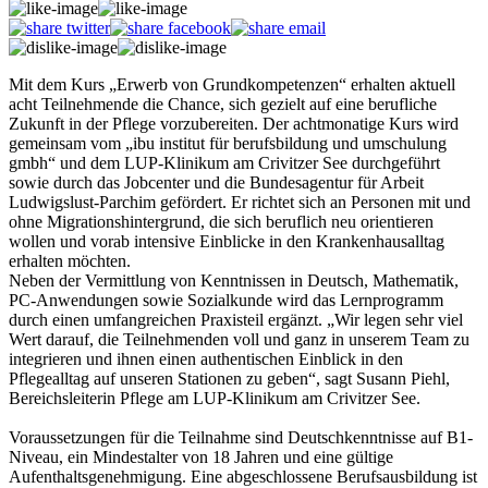
Mit dem Kurs „Erwerb von Grundkompetenzen“ erhalten aktuell
acht Teilnehmende die Chance, sich gezielt auf eine berufliche
Zukunft in der Pflege vorzubereiten. Der achtmonatige Kurs wird
gemeinsam vom „ibu institut für berufsbildung und umschulung
gmbh“ und dem LUP-Klinikum am Crivitzer See durchgeführt
sowie durch das Jobcenter und die Bundesagentur für Arbeit
Ludwigslust-Parchim gefördert. Er richtet sich an Personen mit und
ohne Migrationshintergrund, die sich beruflich neu orientieren
wollen und vorab intensive Einblicke in den Krankenhausalltag
erhalten möchten.
Neben der Vermittlung von Kenntnissen in Deutsch, Mathematik,
PC-Anwendungen sowie Sozialkunde wird das Lernprogramm
durch einen umfangreichen Praxisteil ergänzt. „Wir legen sehr viel
Wert darauf, die Teilnehmenden voll und ganz in unserem Team zu
integrieren und ihnen einen authentischen Einblick in den
Pflegealltag auf unseren Stationen zu geben“, sagt Susann Piehl,
Bereichsleiterin Pflege am LUP-Klinikum am Crivitzer See.
Voraussetzungen für die Teilnahme sind Deutschkenntnisse auf B1-
Niveau, ein Mindestalter von 18 Jahren und eine gültige
Aufenthalts­genehmigung. Eine abgeschlossene Berufsausbildung ist