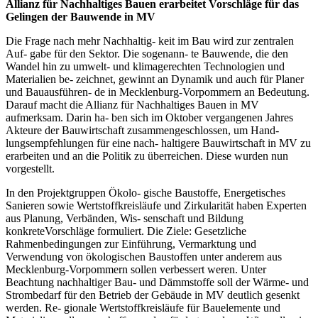
Allianz für Nachhaltiges Bauen erarbeitet Vorschläge für das
Gelingen der Bauwende in MV
Die Frage nach mehr Nachhaltig- keit im Bau wird zur zentralen
Auf- gabe für den Sektor. Die sogenann- te Bauwende, die den
Wandel hin zu umwelt- und klimagerechten Technologien und
Materialien be- zeichnet, gewinnt an Dynamik und auch für Planer
und Bauausführen- de in Mecklenburg-Vorpommern an Bedeutung.
Darauf macht die Allianz für Nachhaltiges Bauen in MV
aufmerksam. Darin ha- ben sich im Oktober vergangenen Jahres
Akteure der Bauwirtschaft zusammengeschlossen, um Hand-
lungsempfehlungen für eine nach- haltigere Bauwirtschaft in MV zu
erarbeiten und an die Politik zu überreichen. Diese wurden nun
vorgestellt.
In den Projektgruppen Ökolo- gische Baustoffe, Energetisches
Sanieren sowie Wertstoffkreisläufe und Zirkularität haben Experten
aus Planung, Verbänden, Wis- senschaft und Bildung
konkreteVorschläge formuliert. Die Ziele: Gesetzliche
Rahmenbedingungen zur Einführung, Vermarktung und
Verwendung von ökologischen Baustoffen unter anderem aus
Mecklenburg-Vorpommern sollen verbessert weren. Unter
Beachtung nachhaltiger Bau- und Dämmstoffe soll der Wärme- und
Strombedarf für den Betrieb der Gebäude in MV deutlich gesenkt
werden. Re- gionale Wertstoffkreisläufe für Bauelemente und