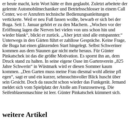
er heute macht, kein Wort hätte er ihm geglaubt. Zuletzt arbeitete der
gelernte Automobilmechaniker und Betriebsschlosser in einem Call
Center, wo er Anrufern technische Bedienungsanleitungen
vertickerte. Weil er neu Fuß fassen wollte, bewarb er sich bei der
Buga. Seit 1. Januar gehört er zu den Machern. „Wochen vor der
Eröffnung lagen die Nerven bei vielen von uns schon hin und
wieder blank“, blickt er zurück. „Aber jetzt sind alle entspannter.“
Unterwegs in den Gärten führt er zahllose Gespräche. Keine Frage,
die Buga hat einen glänzenden Start hingelegt. Selbst Schweriner
kommen aus dem Staunen gar nicht mehr heraus. Für Günter
Pinkatschek ist das die größte Motivation. Es spornt ihn an, dem
Druck stand zu halten. In seine eigene Oase im Gartenverein „825
Jahre Schwerin“ in Wüstmark wird er diesen Sommer kaum
kommen. „Den Garten muss meine Frau diesmal wohl alleine pfl
egen“, sagt er und ein kurzer, sehnsuchtsvoller Blick huscht über
sein Gesicht. Doch da rauscht schon wieder das Funkgerät. Jemand
meldet sich vom Spielplatz der Atolle am Franzosenweg. Die
Seifenblasenmaschine ist leer. Günter Pinkatschek kümmert sich.
weitere Artikel