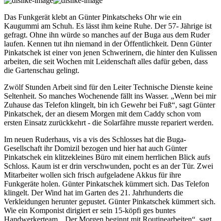
Das Funkgerät klebt an Günter Pinkatscheks Ohr wie ein
Kaugummi am Schuh. Es lässt ihm keine Ruhe. Der 57- Jährige ist
gefragt. Ohne ihn würde so manches auf der Buga aus dem Ruder
laufen. Kennen tut ihn niemand in der Öffentlichkeit. Denn Günter
Pinkatschek ist einer von jenen Schwerinern, die hinter den Kulissen
arbeiten, die seit Wochen mit Leidenschaft alles dafür geben, dass
die Gartenschau gelingt.
Zwölf Stunden Arbeit sind für den Leiter Technische Dienste keine
Seltenheit. So manches Wochenende fällt ins Wasser. „Wenn bei mir
Zuhause das Telefon klingelt, bin ich Gewehr bei Fuß“, sagt Günter
Pinkatschek, der an diesem Morgen mit dem Caddy schon vom
ersten Einsatz zurückkehrt - die Solarfähre musste repariert werden.
Im neuen Ruderhaus, vis a vis des Schlosses hat die Buga-
Gesellschaft ihr Domizil bezogen und hier hat auch Günter
Pinkatschek ein klitzekleines Büro mit einem herrlichen Blick aufs
Schloss. Kaum ist er drin verschwunden, pocht es an der Tür. Zwei
Mitarbeiter wollen sich frisch aufgeladene Akkus für ihre
Funkgeräte holen. Günter Pinkatschek kümmert sich. Das Telefon
klingelt. Der Wind hat im Garten des 21. Jahrhunderts die
Verkleidungen herunter gepustet. Günter Pinkatschek kümmert sich.
Wie ein Komponist dirigiert er sein 15-köpfi ges buntes
Handwerkerteam. „Der Morgen beginnt mit Routinearbeiten“, sagt