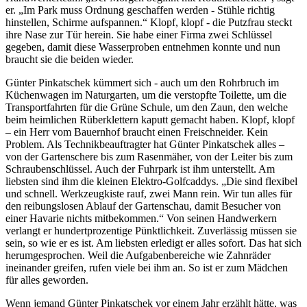
er. „Im Park muss Ordnung geschaffen werden - Stühle richtig
hinstellen, Schirme aufspannen.“ Klopf, klopf - die Putzfrau steckt
ihre Nase zur Tür herein. Sie habe einer Firma zwei Schlüssel
gegeben, damit diese Wasserproben entnehmen konnte und nun
braucht sie die beiden wieder.
Günter Pinkatschek kümmert sich - auch um den Rohrbruch im
Küchenwagen im Naturgarten, um die verstopfte Toilette, um die
Transportfahrten für die Grüne Schule, um den Zaun, den welche
beim heimlichen Rüberklettern kaputt gemacht haben. Klopf, klopf
– ein Herr vom Bauernhof braucht einen Freischneider. Kein
Problem. Als Technikbeauftragter hat Günter Pinkatschek alles –
von der Gartenschere bis zum Rasenmäher, von der Leiter bis zum
Schraubenschlüssel. Auch der Fuhrpark ist ihm unterstellt. Am
liebsten sind ihm die kleinen Elektro-Golfcaddys. „Die sind flexibel
und schnell. Werkzeugkiste rauf, zwei Mann rein. Wir tun alles für
den reibungslosen Ablauf der Gartenschau, damit Besucher von
einer Havarie nichts mitbekommen.“ Von seinen Handwerkern
verlangt er hundertprozentige Pünktlichkeit. Zuverlässig müssen sie
sein, so wie er es ist. Am liebsten erledigt er alles sofort. Das hat sich
herumgesprochen. Weil die Aufgabenbereiche wie Zahnräder
ineinander greifen, rufen viele bei ihm an. So ist er zum Mädchen
für alles geworden.
Wenn jemand Günter Pinkatschek vor einem Jahr erzählt hätte, was