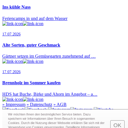
Ins kühle Nass
Feriencamps in und auf dem Wasser
17.07.2026
Alte Sorten, guter Geschmack
Gärtner setzen im Gemüsegarten zunehmend auf …
17.07.2026
Brennholz im Sommer kaufen
HDS hat Buche, Birke und Ahorn im Angebot – a…
»
Impressum
»
Datenschutz
»
AGB
Wir möchten Ihnen den bestmöglichen Service bieten. Dazu
speichern wir Informationen über Ihren Besuch in sogenann­ten
Cookies. Durch die Nutzung dieser Webseite erklären Sie sich mit der
Redaktion · Graf-Schack-Alle 8 · 19053 Schwerin
OK
Verwendung von Cookies einverstanden. Detaillierte Informationen